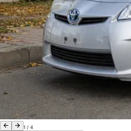
1
/
4