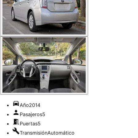
Año
2014
Pasajeros
5
Puertas
5
Transmisión
Automático