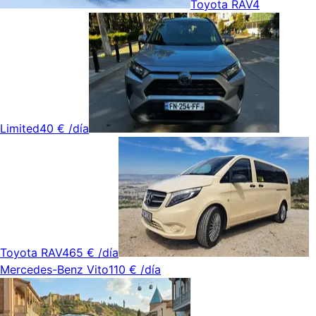
Toyota RAV4
Limited
40 €
/día
Toyota RAV4
65 €
/día
Mercedes-Benz Vito
110 €
/día