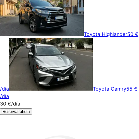
Toyota Highlander
50 €
/día
Toyota Camry
55 €
/día
30 €
/día
Reservar ahora