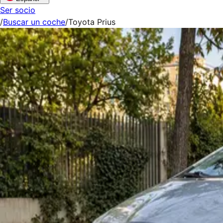
Ser socio
/
Buscar un coche
/
Toyota Prius