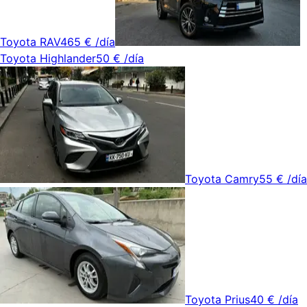
Toyota RAV4
65 €
/día
Toyota Highlander
50 €
/día
Toyota Camry
55 €
/día
Toyota Prius
40 €
/día