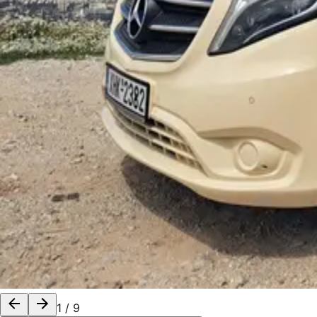
1
/
9