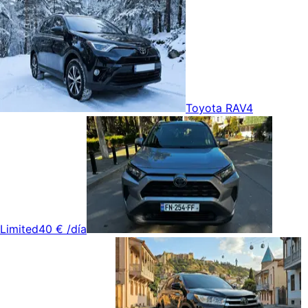
Toyota RAV4
Limited
40 €
/día