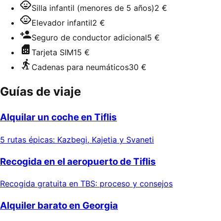
Silla infantil (menores de 5 años)
2 €
Elevador infantil
2 €
Seguro de conductor adicional
5 €
Tarjeta SIM
15 €
Cadenas para neumáticos
30 €
Guías de viaje
Alquilar un coche en Tiflis
5 rutas épicas: Kazbegi, Kajetia y Svaneti
Recogida en el aeropuerto de Tiflis
Recogida gratuita en TBS: proceso y consejos
Alquiler barato en Georgia