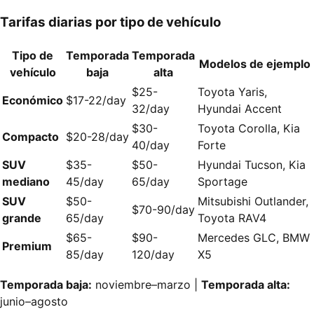
Tarifas diarias por tipo de vehículo
Tipo de
Temporada
Temporada
Modelos de ejemplo
vehículo
baja
alta
$25-
Toyota Yaris,
Económico
$17-22/day
32/day
Hyundai Accent
$30-
Toyota Corolla, Kia
Compacto
$20-28/day
40/day
Forte
SUV
$35-
$50-
Hyundai Tucson, Kia
mediano
45/day
65/day
Sportage
SUV
$50-
Mitsubishi Outlander,
$70-90/day
grande
65/day
Toyota RAV4
$65-
$90-
Mercedes GLC, BMW
Premium
85/day
120/day
X5
Temporada baja:
noviembre–marzo |
Temporada alta:
junio–agosto