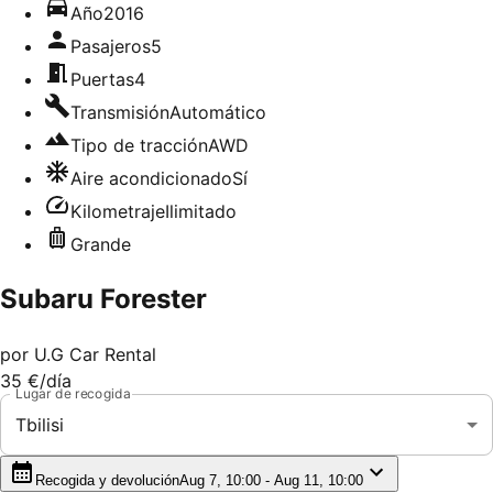
Año
2016
Pasajeros
5
Puertas
4
Transmisión
Automático
Tipo de tracción
AWD
Aire acondicionado
Sí
Kilometraje
Ilimitado
Grande
Subaru Forester
por
U.G Car Rental
35 €
/día
Lugar de recogida
Tbilisi
Recogida y devolución
Aug 7, 10:00 - Aug 11, 10:00