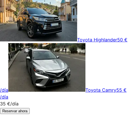
Toyota Highlander
50 €
/día
Toyota Camry
55 €
/día
35 €
/día
Reservar ahora