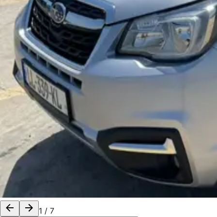
1
/
7