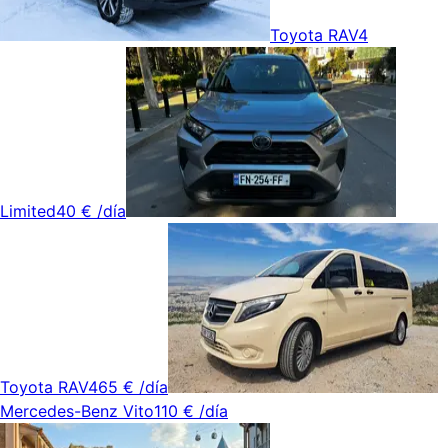
Toyota RAV4
Limited
40 €
/día
Toyota RAV4
65 €
/día
Mercedes-Benz Vito
110 €
/día