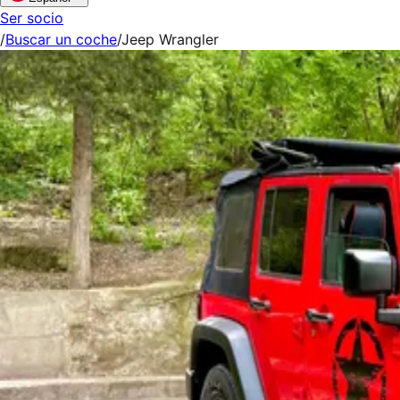
Ser socio
/
Buscar un coche
/
Jeep Wrangler