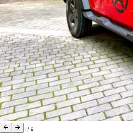
1
/
9