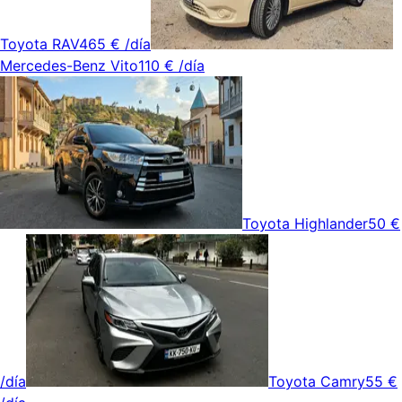
Toyota RAV4
65 €
/día
Mercedes-Benz Vito
110 €
/día
Toyota Highlander
50 €
/día
Toyota Camry
55 €