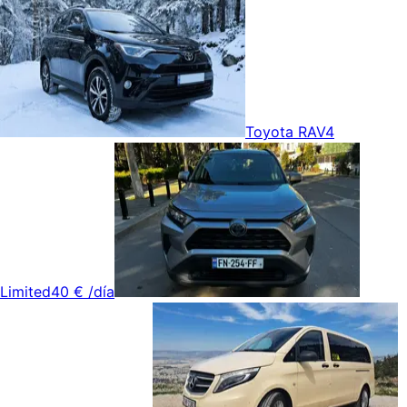
Toyota RAV4
Limited
40 €
/día