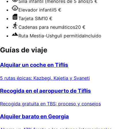
Silla infantil (menores de 5 años)
5 €
Elevador infantil
5 €
Tarjeta SIM
10 €
Cadenas para neumáticos
20 €
Ruta Mestia-Ushguli permitida
Incluido
Guías de viaje
Alquilar un coche en Tiflis
5 rutas épicas: Kazbegi, Kajetia y Svaneti
Recogida en el aeropuerto de Tiflis
Recogida gratuita en TBS: proceso y consejos
Alquiler barato en Georgia