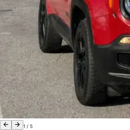
1
/
5