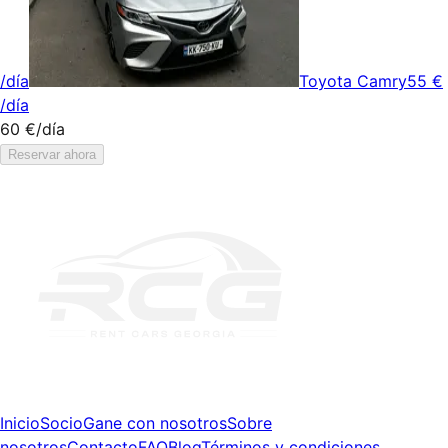
/día
Toyota Camry
55 €
/día
60 €
/día
Reservar ahora
Inicio
Socio
Gane con nosotros
Sobre
nosotros
Contacto
FAQ
Blog
Términos y condiciones