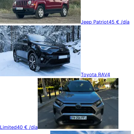
Jeep Patriot
45 €
/día
Toyota RAV4
Limited
40 €
/día