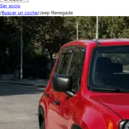
Ser socio
/
Buscar un coche
/
Jeep Renegade