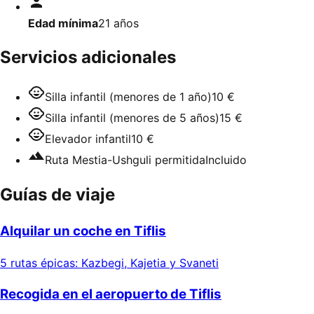
Edad mínima
21
años
Servicios adicionales
Silla infantil (menores de 1 año)
10 €
Silla infantil (menores de 5 años)
15 €
Elevador infantil
10 €
Ruta Mestia-Ushguli permitida
Incluido
Guías de viaje
Alquilar un coche en Tiflis
5 rutas épicas: Kazbegi, Kajetia y Svaneti
Recogida en el aeropuerto de Tiflis