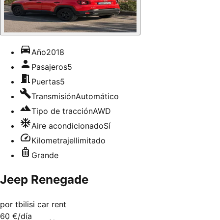
Año
2018
Pasajeros
5
Puertas
5
Transmisión
Automático
Tipo de tracción
AWD
Aire acondicionado
Sí
Kilometraje
Ilimitado
Grande
Jeep Renegade
por
tbilisi car rent
60 €
/día