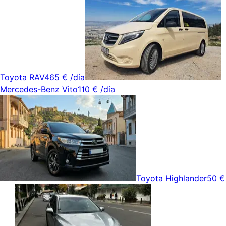
Toyota RAV4
65 €
/día
Mercedes-Benz Vito
110 €
/día
Toyota Highlander
50 €