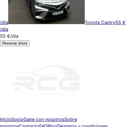
/día
Toyota Camry
55 €
/día
55 €
/día
Reservar ahora
Inicio
Socio
Gane con nosotros
Sobre
nosotros
Contacto
FAQ
Blog
Términos y condiciones