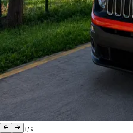
1
/
9