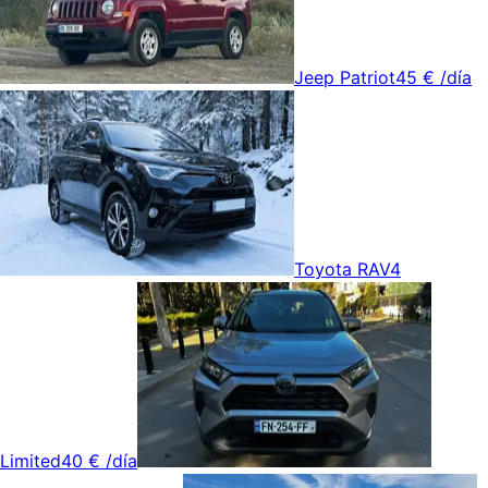
Jeep Patriot
45 €
/día
Toyota RAV4
Limited
40 €
/día