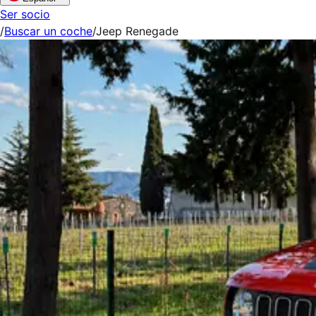
Ser socio
/
Buscar un coche
/
Jeep Renegade