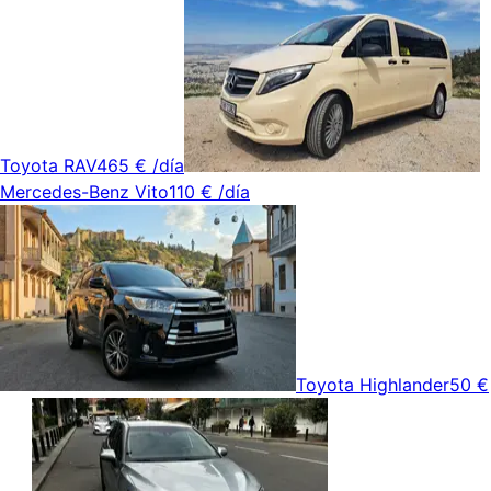
Toyota RAV4
65 €
/día
Mercedes-Benz Vito
110 €
/día
Toyota Highlander
50 €