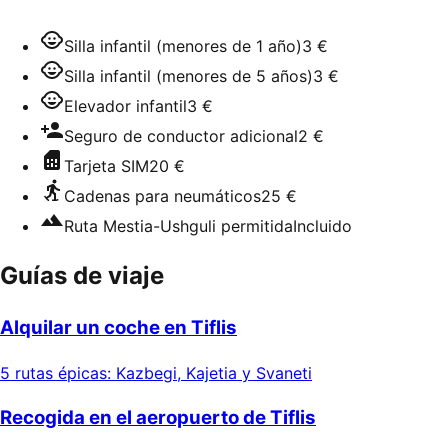
Silla infantil (menores de 1 año)
3 €
Silla infantil (menores de 5 años)
3 €
Elevador infantil
3 €
Seguro de conductor adicional
2 €
Tarjeta SIM
20 €
Cadenas para neumáticos
25 €
Ruta Mestia-Ushguli permitida
Incluido
Guías de viaje
Alquilar un coche en Tiflis
5 rutas épicas: Kazbegi, Kajetia y Svaneti
Recogida en el aeropuerto de Tiflis