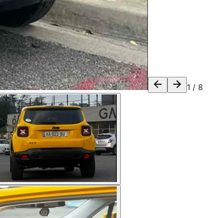
1
/
8