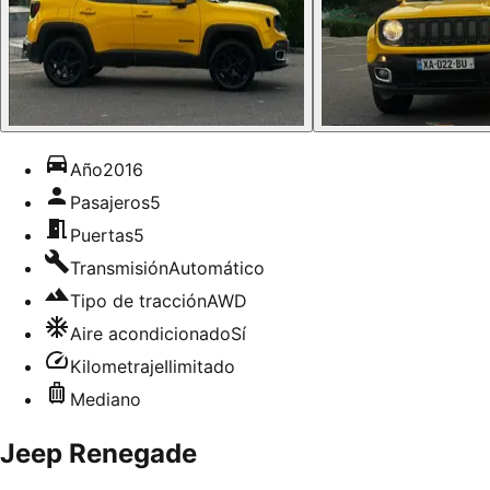
Año
2016
Pasajeros
5
Puertas
5
Transmisión
Automático
Tipo de tracción
AWD
Aire acondicionado
Sí
Kilometraje
Ilimitado
Mediano
Jeep Renegade