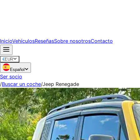
Inicio
Vehículos
Reseñas
Sobre nosotros
Contacto
€
EUR
Español
Ser socio
/
Buscar un coche
/
Jeep Renegade