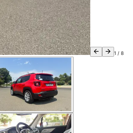
1
/
8