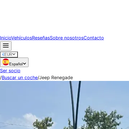
Inicio
Vehículos
Reseñas
Sobre nosotros
Contacto
€
EUR
Español
Ser socio
/
Buscar un coche
/
Jeep Renegade