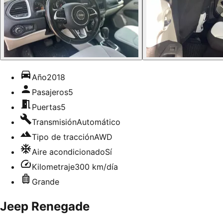
Año
2018
Pasajeros
5
Puertas
5
Transmisión
Automático
Tipo de tracción
AWD
Aire acondicionado
Sí
Kilometraje
300 km/día
Grande
Jeep Renegade