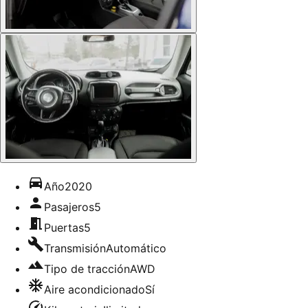
Año
2020
Pasajeros
5
Puertas
5
Transmisión
Automático
Tipo de tracción
AWD
Aire acondicionado
Sí