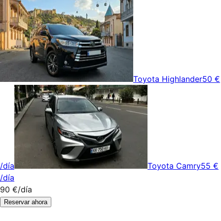
Toyota Highlander
50 €
/día
Toyota Camry
55 €
/día
90 €
/día
Reservar ahora