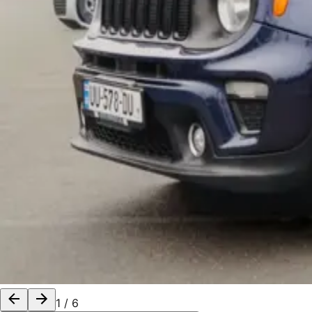
1
/
6