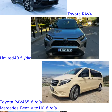
Toyota RAV4
Limited
40 €
/día
Toyota RAV4
65 €
/día
Mercedes-Benz Vito
110 €
/día