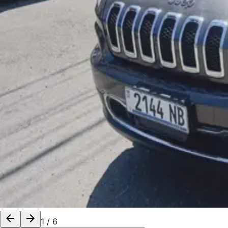
1
/
6