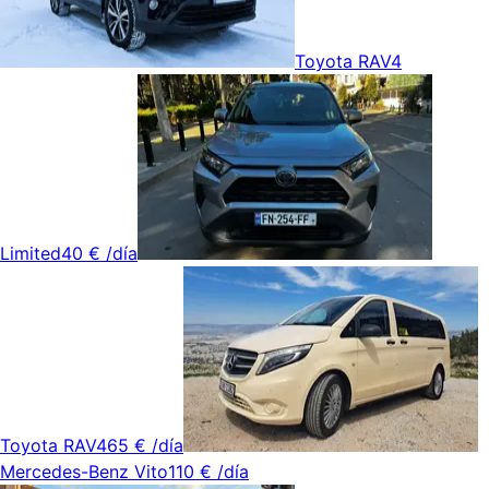
Toyota RAV4
Limited
40 €
/día
Toyota RAV4
65 €
/día
Mercedes-Benz Vito
110 €
/día