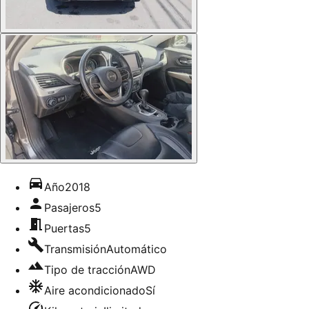
Año
2018
Pasajeros
5
Puertas
5
Transmisión
Automático
Tipo de tracción
AWD
Aire acondicionado
Sí