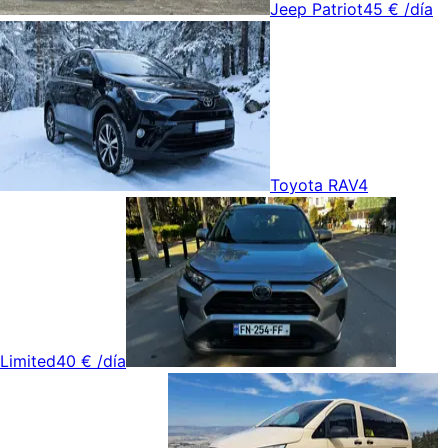
Jeep Patriot
45 €
/día
Toyota RAV4
Limited
40 €
/día