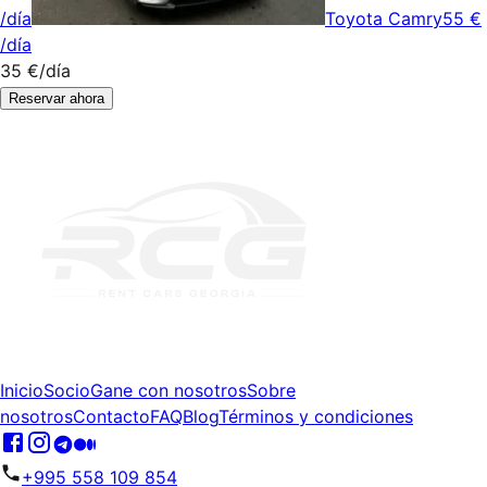
/día
Toyota Camry
55 €
/día
35 €
/día
Reservar ahora
Inicio
Socio
Gane con nosotros
Sobre
nosotros
Contacto
FAQ
Blog
Términos y condiciones
+995 558 109 854