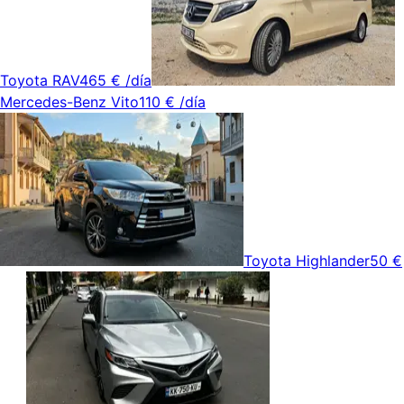
Toyota RAV4
65 €
/día
Mercedes-Benz Vito
110 €
/día
Toyota Highlander
50 €