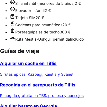
Silla infantil (menores de 5 años)
2 €
Elevador infantil
2 €
Tarjeta SIM
20 €
Cadenas para neumáticos
20 €
Portaequipajes de techo
300 €
Ruta Mestia-Ushguli permitida
Incluido
Guías de viaje
Alquilar un coche en Tiflis
5 rutas épicas: Kazbegi, Kajetia y Svaneti
Recogida en el aeropuerto de Tiflis
Recogida gratuita en TBS: proceso y consejos
Alquiler barato en Georgia