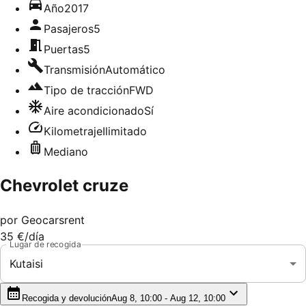
Año
2017
Pasajeros
5
Puertas
5
Transmisión
Automático
Tipo de tracción
FWD
Aire acondicionado
Sí
Kilometraje
Ilimitado
Mediano
Chevrolet cruze
por
Geocarsrent
35 €
/día
Lugar de recogida
Kutaisi
Recogida y devolución
Aug 8, 10:00 - Aug 12, 10:00