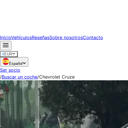
Inicio
Vehículos
Reseñas
Sobre nosotros
Contacto
€
EUR
Español
Ser socio
/
Buscar un coche
/
Chevrolet Cruze