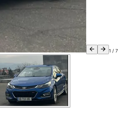
1
/
7