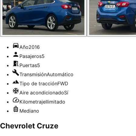
Año
2016
Pasajeros
5
Puertas
5
Transmisión
Automático
Tipo de tracción
FWD
Aire acondicionado
Sí
Kilometraje
Ilimitado
Mediano
Chevrolet Cruze