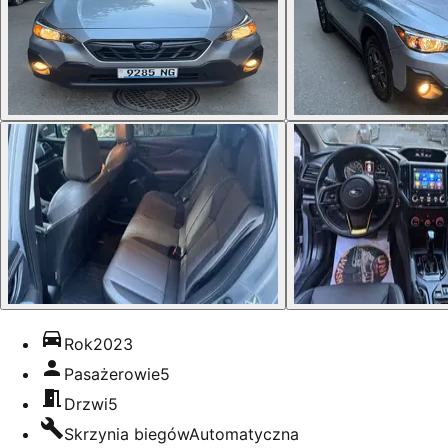
Rok
2023
Pasażerowie
5
Drzwi
5
Skrzynia biegów
Automatyczna