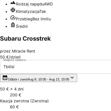
Rodzaj napędu
AWD
Klimatyzacja
Tak
Przebieg
Bez limitu
Średni
Subaru Crosstrek
przez
Miracle Rent
50 €
/dzień
Miejsce odbioru
Tbilisi
Odbiór i zwrot
Aug 9, 10:00 - Aug 13, 10:00
50 €
×
4
dni
200 €
Kaucja zwrotna
(
Zwrotna
)
60 €