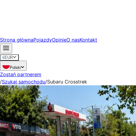
Strona główna
Pojazdy
Opinie
O nas
Kontakt
€
EUR
Polski
Zostań partnerem
/
Szukaj samochodu
/
Subaru Crosstrek