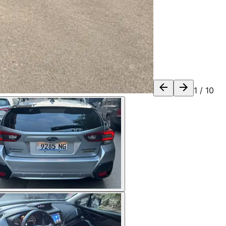
1
/
10