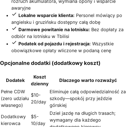
rozruch akumulatora, wymiana opony i wsparcie
awaryjne
Lokalne wsparcie klienta:
Personel mówiący po
angielsku i gruzińsku dostępny całą dobę
Darmowe powitanie na lotnisku:
Bez dopłaty za
odbiór na lotnisku w Tbilisi
Podatek od pojazdu i rejestracja:
Wszystkie
obowiązkowe opłaty wliczone w podaną cenę
Opcjonalne dodatki (dodatkowy koszt)
Koszt
Dodatek
Dlaczego warto rozważyć
dzienny
Pełne CDW
Eliminuje całą odpowiedzialność za
$10-
(zero udziału
szkody—spokój przy jeździe
20/day
własnego)
górskiej
Dziel jazdę na długich trasach;
Dodatkowy
$5-
wymagany dla każdego
kierowca
10/day
dodatkowego kierowcy