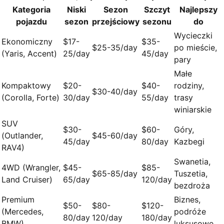
Kategoria
Niski
Sezon
Szczyt
Najlepszy
pojazdu
sezon
przejściowy
sezonu
do
Wycieczki
Ekonomiczny
$17-
$35-
$25-35/day
po mieście,
(Yaris, Accent)
25/day
45/day
pary
Małe
Kompaktowy
$20-
$40-
rodziny,
$30-40/day
(Corolla, Forte)
30/day
55/day
trasy
winiarskie
SUV
$30-
$60-
Góry,
(Outlander,
$45-60/day
45/day
80/day
Kazbegi
RAV4)
Swanetia,
4WD (Wrangler,
$45-
$85-
$65-85/day
Tuszetia,
Land Cruiser)
65/day
120/day
bezdroża
Premium
Biznes,
$50-
$80-
$120-
(Mercedes,
podróże
80/day
120/day
180/day
BMW)
luksusowe