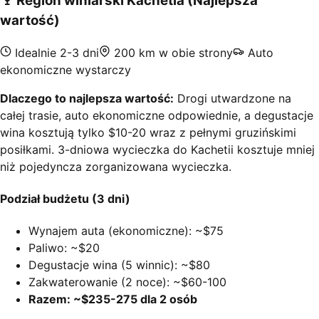
🍷
Region winiarski Kachetia (Najlepsza
wartość)
Idealnie 2-3 dni
200 km w obie strony
Auto
ekonomiczne wystarczy
Dlaczego to najlepsza wartość:
Drogi utwardzone na
całej trasie, auto ekonomiczne odpowiednie, a degustacje
wina kosztują tylko $10-20 wraz z pełnymi gruzińskimi
posiłkami. 3-dniowa wycieczka do Kachetii kosztuje mniej
niż pojedyncza zorganizowana wycieczka.
Podział budżetu (3 dni)
Wynajem auta (ekonomiczne): ~$75
Paliwo: ~$20
Degustacje wina (5 winnic): ~$80
Zakwaterowanie (2 noce): ~$60-100
Razem: ~$235-275 dla 2 osób