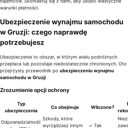
najemców. Skontaktuj się z nami, aby ustalić elastyczne
warunki płatności.
Ubezpieczenie wynajmu samochodu
w Gruzji: czego naprawdę
potrzebujesz
Ubezpieczenie to obszar, w którym wielu podróżnych
przepłaca lub pozostaje niedostatecznie chronionych. Oto
przejrzysty przewodnik po
ubezpieczeniu wynajmu
samochodu w Gruzji
.
Zrozumienie opcji ochrony
Typ
Co obejmuje
Wliczone?
ubezpieczenia
rek
Szkody, które
Nie
Odpowiedzialność
wyrządzasz innym
✓ Tak
zaw