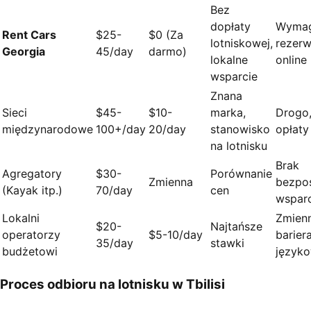
Bez
dopłaty
Wyma
Rent Cars
$25-
$0 (Za
lotniskowej,
rezerw
Georgia
45/day
darmo)
lokalne
online
wsparcie
Znana
Sieci
$45-
$10-
marka,
Drogo,
międzynarodowe
100+/day
20/day
stanowisko
opłaty
na lotnisku
Brak
Agregatory
$30-
Porównanie
Zmienna
bezpo
(Kayak itp.)
70/day
cen
wsparc
Lokalni
Zmienn
$20-
Najtańsze
operatorzy
$5-10/day
barier
35/day
stawki
budżetowi
język
Proces odbioru na lotnisku w Tbilisi