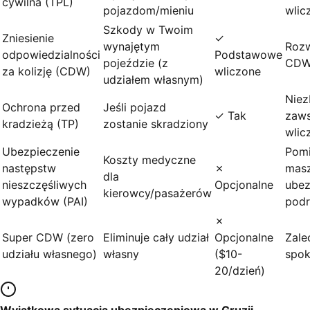
cywilna (TPL)
pojazdom/mieniu
wlic
Szkody w Twoim
Zniesienie
✓
wynajętym
Rozw
odpowiedzialności
Podstawowe
pojeździe (z
CDW
za kolizję (CDW)
wliczone
udziałem własnym)
Nie
Ochrona przed
Jeśli pojazd
✓ Tak
zaw
kradzieżą (TP)
zostanie skradziony
wlic
Ubezpieczenie
Pomiń
Koszty medyczne
następstw
✗
mas
dla
nieszczęśliwych
Opcjonalne
ubez
kierowcy/pasażerów
wypadków (PAI)
pod
✗
Super CDW (zero
Eliminuje cały udział
Opcjonalne
Zale
udziału własnego)
własny
($10-
spok
20/dzień)