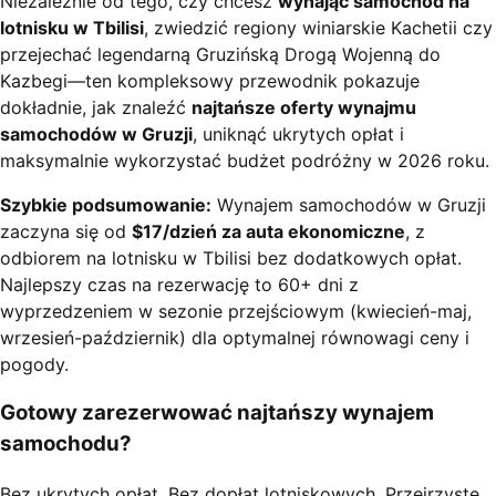
Niezależnie od tego, czy chcesz
wynająć samochód na
lotnisku w Tbilisi
, zwiedzić regiony winiarskie Kachetii czy
przejechać legendarną Gruzińską Drogą Wojenną do
Kazbegi—ten kompleksowy przewodnik pokazuje
dokładnie, jak znaleźć
najtańsze oferty wynajmu
samochodów w Gruzji
, uniknąć ukrytych opłat i
maksymalnie wykorzystać budżet podróżny w 2026 roku.
Szybkie podsumowanie:
Wynajem samochodów w Gruzji
zaczyna się od
$17/dzień za auta ekonomiczne
, z
odbiorem na lotnisku w Tbilisi bez dodatkowych opłat.
Najlepszy czas na rezerwację to 60+ dni z
wyprzedzeniem w sezonie przejściowym (kwiecień-maj,
wrzesień-październik) dla optymalnej równowagi ceny i
pogody.
Gotowy zarezerwować najtańszy wynajem
samochodu?
Bez ukrytych opłat. Bez dopłat lotniskowych. Przejrzyste