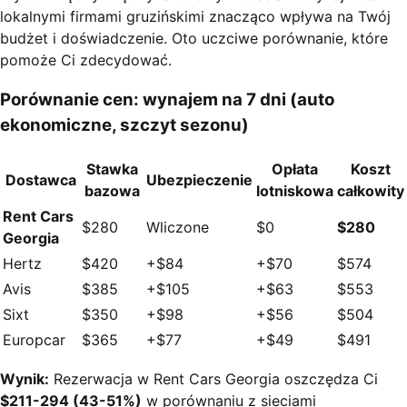
lokalnymi firmami gruzińskimi znacząco wpływa na Twój
budżet i doświadczenie. Oto uczciwe porównanie, które
pomoże Ci zdecydować.
Porównanie cen: wynajem na 7 dni (auto
ekonomiczne, szczyt sezonu)
Stawka
Opłata
Koszt
Dostawca
Ubezpieczenie
bazowa
lotniskowa
całkowity
Rent Cars
$280
Wliczone
$0
$280
Georgia
Hertz
$420
+$84
+$70
$574
Avis
$385
+$105
+$63
$553
Sixt
$350
+$98
+$56
$504
Europcar
$365
+$77
+$49
$491
Wynik:
Rezerwacja w Rent Cars Georgia oszczędza Ci
$211-294 (43-51%)
w porównaniu z sieciami