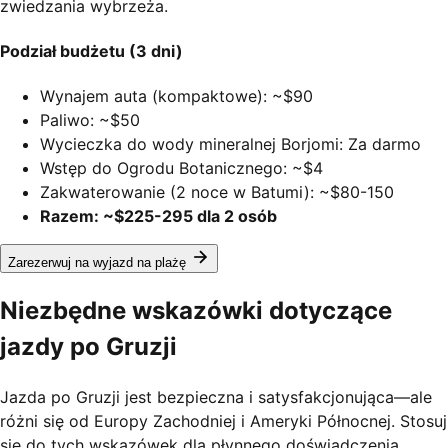
zwiedzania wybrzeża.
Podział budżetu (3 dni)
Wynajem auta (kompaktowe): ~$90
Paliwo: ~$50
Wycieczka do wody mineralnej Borjomi: Za darmo
Wstęp do Ogrodu Botanicznego: ~$4
Zakwaterowanie (2 noce w Batumi): ~$80-150
Razem: ~$225-295 dla 2 osób
Zarezerwuj na wyjazd na plażę
Niezbędne wskazówki dotyczące
jazdy po Gruzji
Jazda po Gruzji jest bezpieczna i satysfakcjonująca—ale
różni się od Europy Zachodniej i Ameryki Północnej. Stosuj
się do tych wskazówek dla płynnego doświadczenia.