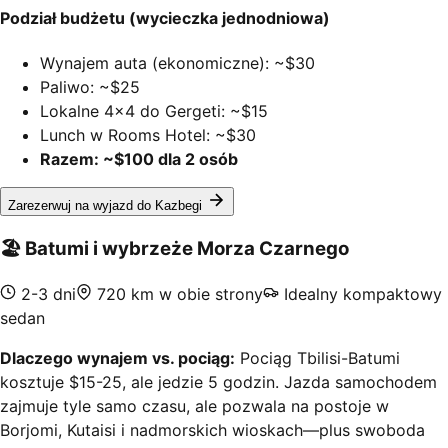
Podział budżetu (wycieczka jednodniowa)
Wynajem auta (ekonomiczne): ~$30
Paliwo: ~$25
Lokalne 4x4 do Gergeti: ~$15
Lunch w Rooms Hotel: ~$30
Razem: ~$100 dla 2 osób
Zarezerwuj na wyjazd do Kazbegi
🏖️
Batumi i wybrzeże Morza Czarnego
2-3 dni
720 km w obie strony
Idealny kompaktowy
sedan
Dlaczego wynajem vs. pociąg:
Pociąg Tbilisi-Batumi
kosztuje $15-25, ale jedzie 5 godzin. Jazda samochodem
zajmuje tyle samo czasu, ale pozwala na postoje w
Borjomi, Kutaisi i nadmorskich wioskach—plus swoboda