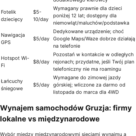
Wymagany prawnie dla dzieci
Fotelik
$5-
poniżej 12 lat; dostępny dla
dziecięcy
10/day
niemowląt/maluchów/podstawka
Dedykowane urządzenie; choć
Nawigacja
$5/day
Google Maps/Waze dobrze działają
GPS
na telefonie
Pozostań w kontakcie w odległych
Hotspot Wi-
$8/day
rejonach; przydatne, jeśli Twój plan
Fi
telefoniczny nie ma roamingu
Wymagane do zimowej jazdy
Łańcuchy
$5/day
górskiej; wliczone za darmo od
śniegowe
listopada do marca dla 4WD
Wynajem samochodów Gruzja: firmy
lokalne vs międzynarodowe
Wybór między międzynarodowymi sieciami wynajmu a