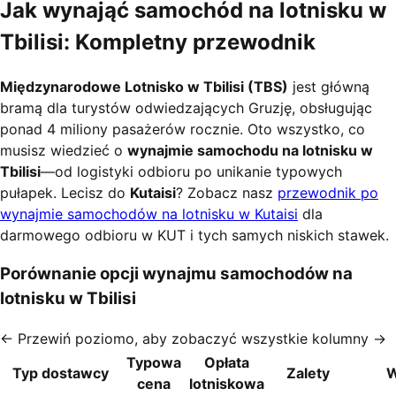
Jak wynająć samochód na lotnisku w
Tbilisi: Kompletny przewodnik
Międzynarodowe Lotnisko w Tbilisi (TBS)
jest główną
bramą dla turystów odwiedzających Gruzję, obsługując
ponad 4 miliony pasażerów rocznie. Oto wszystko, co
musisz wiedzieć o
wynajmie samochodu na lotnisku w
Tbilisi
—od logistyki odbioru po unikanie typowych
pułapek. Lecisz do
Kutaisi
? Zobacz nasz
przewodnik po
wynajmie samochodów na lotnisku w Kutaisi
dla
darmowego odbioru w KUT i tych samych niskich stawek.
Porównanie opcji wynajmu samochodów na
lotnisku w Tbilisi
← Przewiń poziomo, aby zobaczyć wszystkie kolumny →
Typowa
Opłata
Typ dostawcy
Zalety
W
cena
lotniskowa