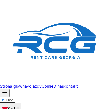
Strona główna
Pojazdy
Opinie
O nas
Kontakt
€
EUR
Polski