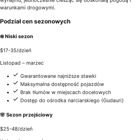
wynajmu, jednocześnie ciesząc się doskonałą pogodą i
warunkami drogowymi.
Podział cen sezonowych
❄️ Niski sezon
$17-35
/dzień
Listopad – marzec
Gwarantowane najniższe stawki
Maksymalna dostępność pojazdów
Brak tłumów w miejscach docelowych
Dostęp do ośrodka narciarskiego (Gudauri)
🌸 Sezon przejściowy
$25-48
/dzień