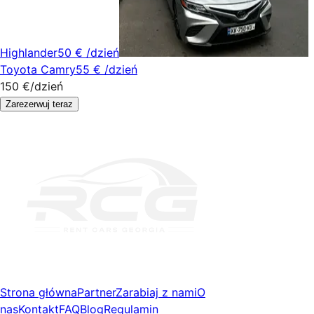
Highlander
50 €
/dzień
Toyota Camry
55 €
/dzień
150 €
/dzień
Zarezerwuj teraz
Strona główna
Partner
Zarabiaj z nami
O
nas
Kontakt
FAQ
Blog
Regulamin