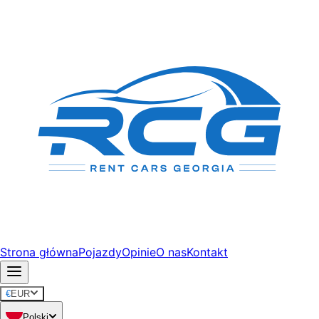
Strona główna
Pojazdy
Opinie
O nas
Kontakt
€
EUR
Polski