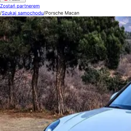
Zostań partnerem
/
Szukaj samochodu
/
Porsche Macan