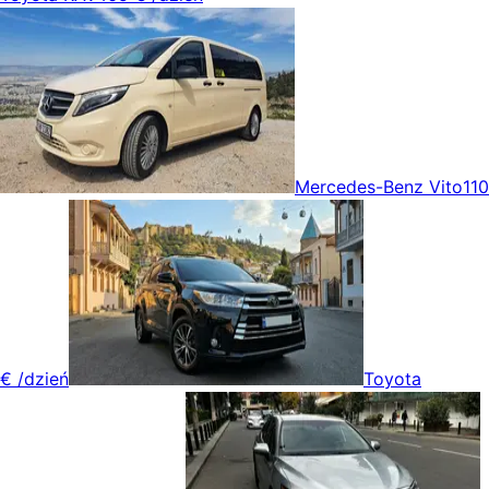
Mercedes-Benz Vito
110
€
/dzień
Toyota