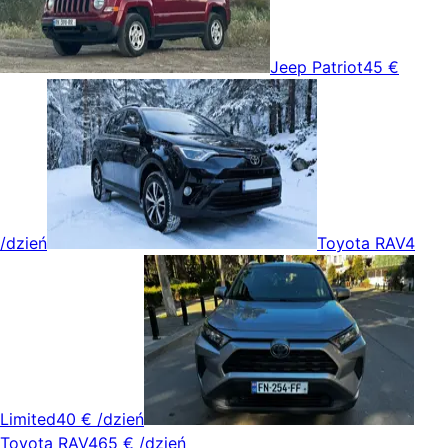
Jeep Patriot
45 €
/dzień
Toyota RAV4
Limited
40 €
/dzień
Toyota RAV4
65 €
/dzień