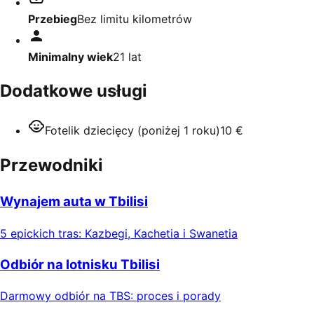
Przebieg
Bez limitu kilometrów
Minimalny wiek
21
lat
Dodatkowe usługi
Fotelik dziecięcy (poniżej 1 roku)
10 €
Przewodniki
Wynajem auta w Tbilisi
5 epickich tras: Kazbegi, Kachetia i Swanetia
Odbiór na lotnisku Tbilisi
Darmowy odbiór na TBS: proces i porady