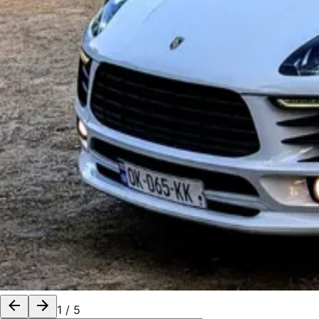
1
/
5