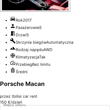
Rok
2017
Pasażerowie
5
Drzwi
5
Skrzynia biegów
Automatyczna
Rodzaj napędu
AWD
Klimatyzacja
Tak
Przebieg
Bez limitu
Średni
Porsche Macan
przez
tbilisi car rent
150 €
/dzień
Miejsce odbioru