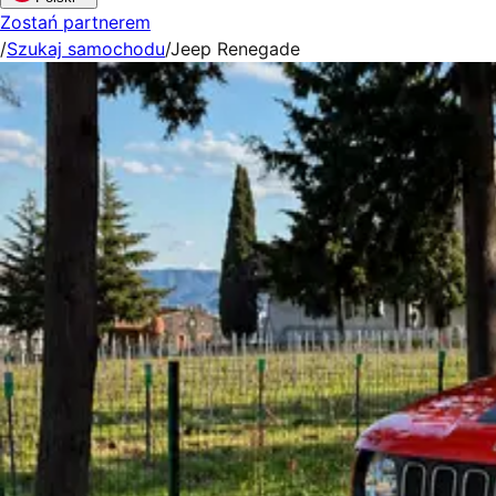
Zostań partnerem
/
Szukaj samochodu
/
Jeep Renegade