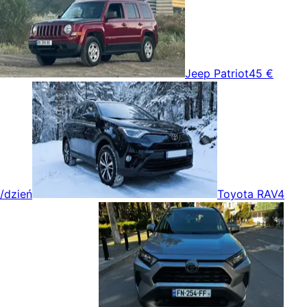
Jeep Patriot
45 €
/dzień
Toyota RAV4