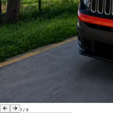
1
/
9