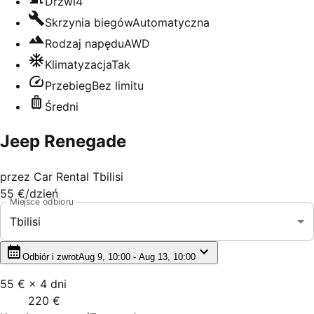
Drzwi
4
Skrzynia biegów
Automatyczna
Rodzaj napędu
AWD
Klimatyzacja
Tak
Przebieg
Bez limitu
Średni
Jeep Renegade
przez
Car Rental Tbilisi
55 €
/dzień
Miejsce odbioru
Tbilisi
Odbiór i zwrot
Aug 9, 10:00 - Aug 13, 10:00
55 €
×
4
dni
220 €