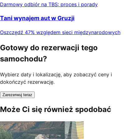
Darmowy odbiór na TBS: proces i porady
Tani wynajem aut w Gruzji
Oszczędź 47% względem sieci międzynarodowych
Gotowy do rezerwacji tego
samochodu?
Wybierz daty i lokalizację, aby zobaczyć ceny i
dokończyć rezerwację.
Zarezerwuj teraz
Może Ci się również spodobać