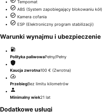
Tempomat
ABS (System zapobiegający blokowaniu kół)
Kamera cofania
ESP (Elektroniczny program stabilizacji)
Warunki wynajmu i ubezpieczenie
Polityka paliwowa
Pełny/Pełny
Kaucja zwrotna
100 €
(
Zwrotna
)
Przebieg
Bez limitu kilometrów
Minimalny wiek
21
lat
Dodatkowe usługi