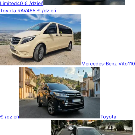
Limited
40 €
/dzień
Toyota RAV4
65 €
/dzień
Mercedes-Benz Vito
110
€
/dzień
Toyota