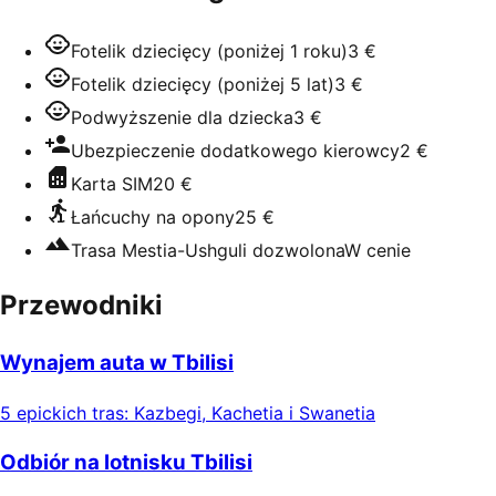
Fotelik dziecięcy (poniżej 1 roku)
3 €
Fotelik dziecięcy (poniżej 5 lat)
3 €
Podwyższenie dla dziecka
3 €
Ubezpieczenie dodatkowego kierowcy
2 €
Karta SIM
20 €
Łańcuchy na opony
25 €
Trasa Mestia-Ushguli dozwolona
W cenie
Przewodniki
Wynajem auta w Tbilisi
5 epickich tras: Kazbegi, Kachetia i Swanetia
Odbiór na lotnisku Tbilisi