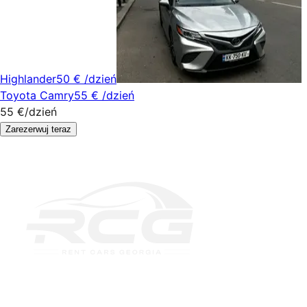
Highlander
50 €
/dzień
Toyota Camry
55 €
/dzień
55 €
/dzień
Zarezerwuj teraz