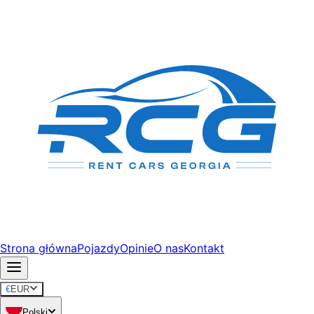
Strona główna
Pojazdy
Opinie
O nas
Kontakt
€
EUR
Polski