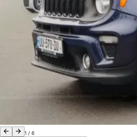
1
/
6