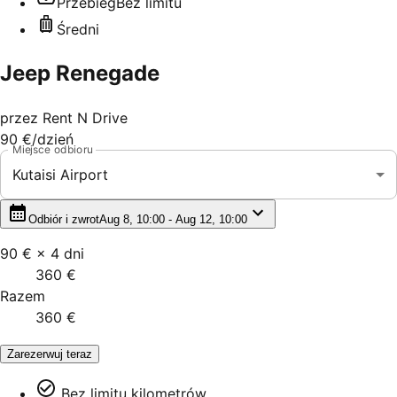
Przebieg
Bez limitu
Średni
Jeep Renegade
przez
Rent N Drive
90 €
/dzień
Miejsce odbioru
Kutaisi Airport
Odbiór i zwrot
Aug 8, 10:00 - Aug 12, 10:00
90 €
×
4
dni
360 €
Razem
360 €
Zarezerwuj teraz
Bez limitu kilometrów