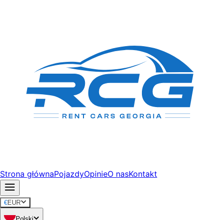
Strona główna
Pojazdy
Opinie
O nas
Kontakt
€
EUR
Polski