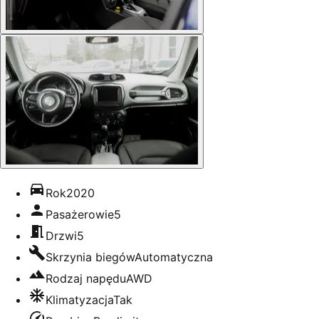
Rok
2020
Pasażerowie
5
Drzwi
5
Skrzynia biegów
Automatyczna
Rodzaj napędu
AWD
Klimatyzacja
Tak