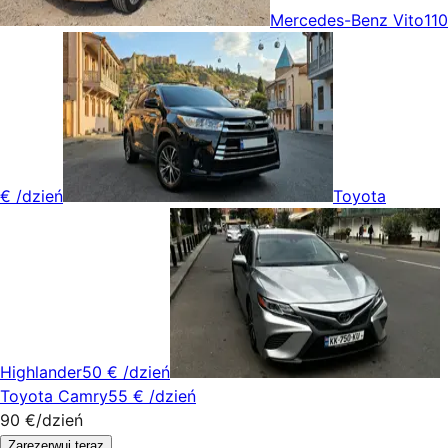
Mercedes-Benz Vito
110
€
/dzień
Toyota
Highlander
50 €
/dzień
Toyota Camry
55 €
/dzień
90 €
/dzień
Zarezerwuj teraz