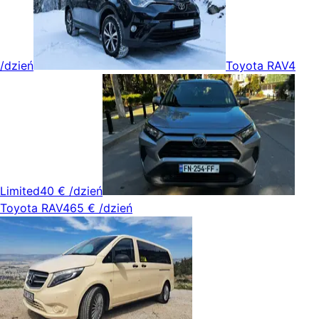
/dzień
Toyota RAV4
Limited
40 €
/dzień
Toyota RAV4
65 €
/dzień