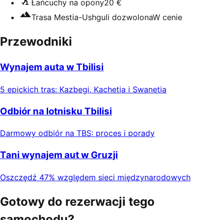
Łańcuchy na opony
20 €
Trasa Mestia-Ushguli dozwolona
W cenie
Przewodniki
Wynajem auta w Tbilisi
5 epickich tras: Kazbegi, Kachetia i Swanetia
Odbiór na lotnisku Tbilisi
Darmowy odbiór na TBS: proces i porady
Tani wynajem aut w Gruzji
Oszczędź 47% względem sieci międzynarodowych
Gotowy do rezerwacji tego
samochodu?