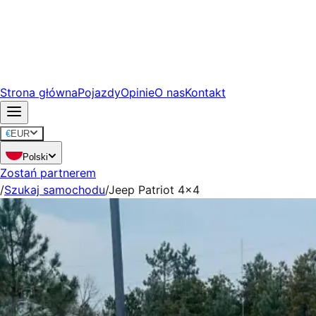
Strona główna
Pojazdy
Opinie
O nas
Kontakt
€
EUR
Polski
Zostań partnerem
/
Szukaj samochodu
/
Jeep Patriot 4x4