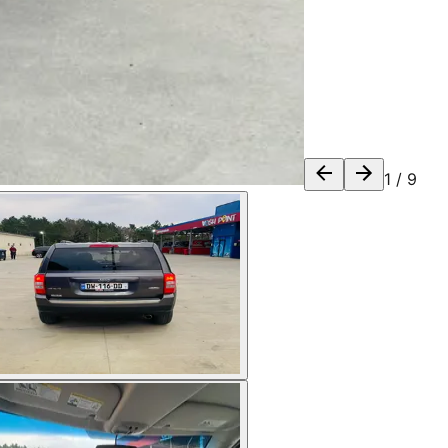
1
/
9