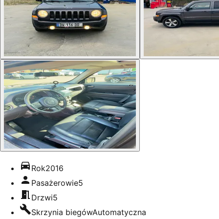
Rok
2016
Pasażerowie
5
Drzwi
5
Skrzynia biegów
Automatyczna