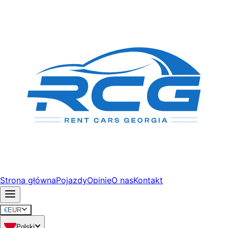
Strona główna
Pojazdy
Opinie
O nas
Kontakt
€
EUR
Polski