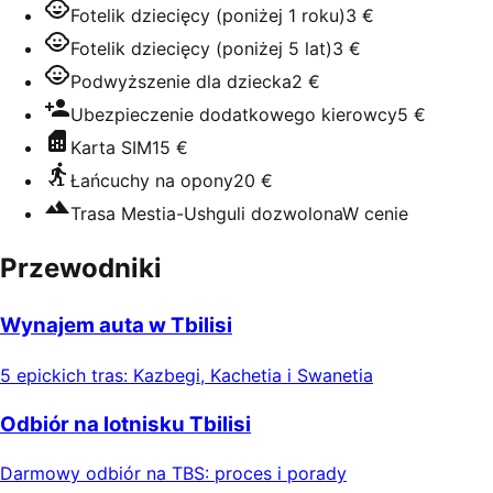
Fotelik dziecięcy (poniżej 1 roku)
3 €
Fotelik dziecięcy (poniżej 5 lat)
3 €
Podwyższenie dla dziecka
2 €
Ubezpieczenie dodatkowego kierowcy
5 €
Karta SIM
15 €
Łańcuchy na opony
20 €
Trasa Mestia-Ushguli dozwolona
W cenie
Przewodniki
Wynajem auta w Tbilisi
5 epickich tras: Kazbegi, Kachetia i Swanetia
Odbiór na lotnisku Tbilisi
Darmowy odbiór na TBS: proces i porady