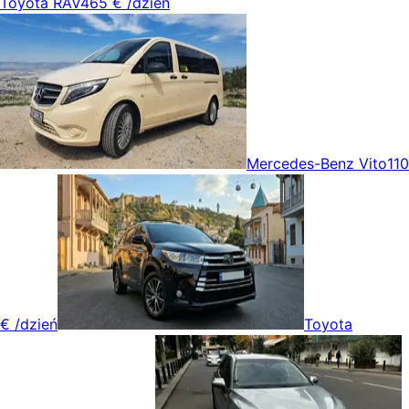
Toyota RAV4
65 €
/dzień
Mercedes-Benz Vito
110
€
/dzień
Toyota