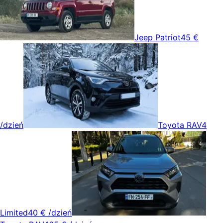
Jeep Patriot
45 €
/dzień
Toyota RAV4
Limited
40 €
/dzień