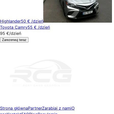
Highlander
50 €
/dzień
Toyota Camry
55 €
/dzień
95 €
/dzień
Zarezerwuj teraz
Strona główna
Partner
Zarabiaj z nami
O