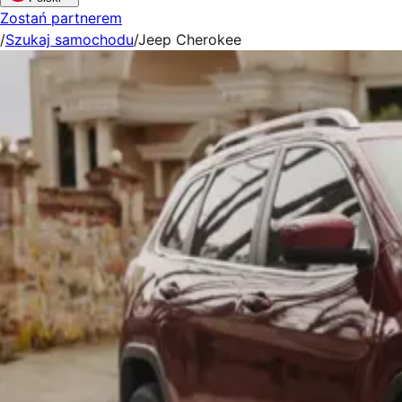
Zostań partnerem
/
Szukaj samochodu
/
Jeep Cherokee