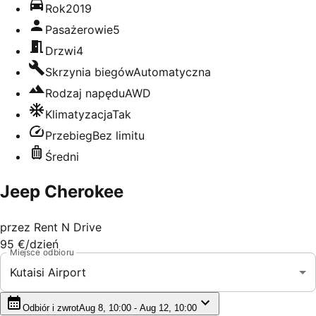
Rok
2019
Pasażerowie
5
Drzwi
4
Skrzynia biegów
Automatyczna
Rodzaj napędu
AWD
Klimatyzacja
Tak
Przebieg
Bez limitu
Średni
Jeep Cherokee
przez
Rent N Drive
95 €
/dzień
Miejsce odbioru
Kutaisi Airport
Odbiór i zwrot
Aug 8, 10:00 - Aug 12, 10:00