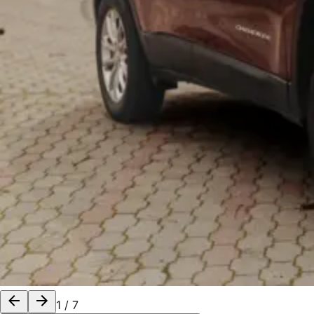
1
/
7