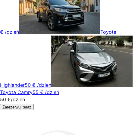
€
/dzień
Toyota
Highlander
50 €
/dzień
Toyota Camry
55 €
/dzień
50 €
/dzień
Zarezerwuj teraz