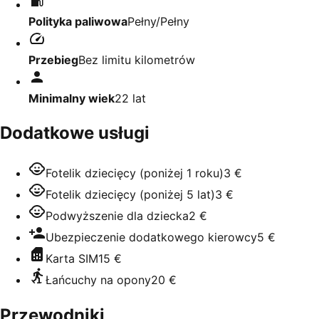
Polityka paliwowa
Pełny/Pełny
Przebieg
Bez limitu kilometrów
Minimalny wiek
22
lat
Dodatkowe usługi
Fotelik dziecięcy (poniżej 1 roku)
3 €
Fotelik dziecięcy (poniżej 5 lat)
3 €
Podwyższenie dla dziecka
2 €
Ubezpieczenie dodatkowego kierowcy
5 €
Karta SIM
15 €
Łańcuchy na opony
20 €
Przewodniki