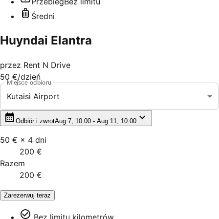
Przebieg
Bez limitu
Średni
Huyndai Elantra
przez
Rent N Drive
50 €
/dzień
Miejsce odbioru
Kutaisi Airport
Odbiór i zwrot
Aug 7, 10:00 - Aug 11, 10:00
50 €
×
4
dni
200 €
Razem
200 €
Zarezerwuj teraz
Bez limitu kilometrów