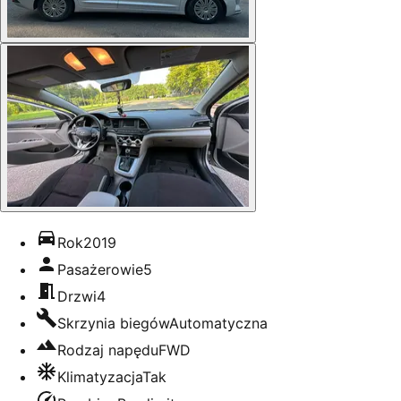
Rok
2019
Pasażerowie
5
Drzwi
4
Skrzynia biegów
Automatyczna
Rodzaj napędu
FWD
Klimatyzacja
Tak