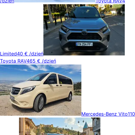
/dzień
Toyota RAV4
Limited
40 €
/dzień
Toyota RAV4
65 €
/dzień
Mercedes-Benz Vito
110