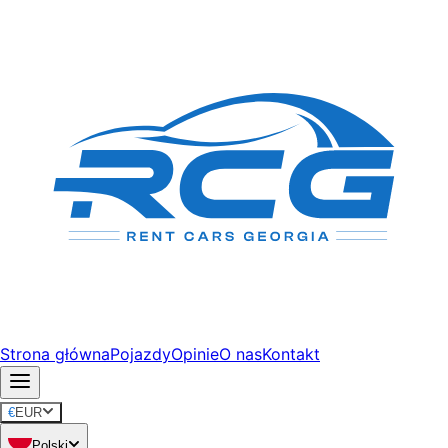
Strona główna
Pojazdy
Opinie
O nas
Kontakt
€
EUR
Polski