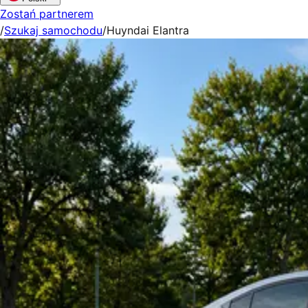
Zostań partnerem
/
Szukaj samochodu
/
Huyndai Elantra