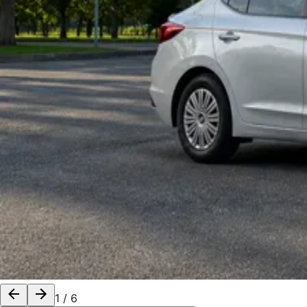
1
/
6