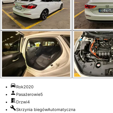
Rok
2020
Pasażerowie
5
Drzwi
4
Skrzynia biegów
Automatyczna