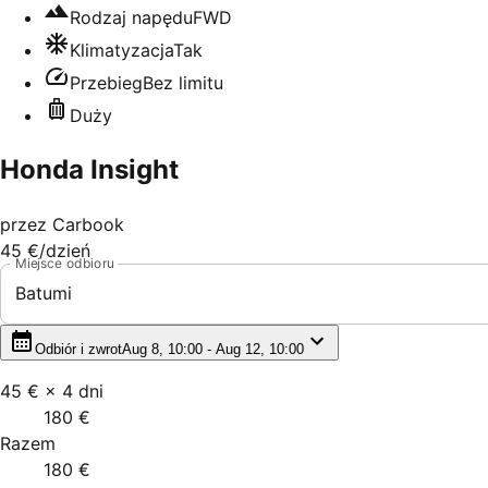
Rodzaj napędu
FWD
Klimatyzacja
Tak
Przebieg
Bez limitu
Duży
Honda Insight
przez
Carbook
45 €
/dzień
Miejsce odbioru
Batumi
Odbiór i zwrot
Aug 8, 10:00 - Aug 12, 10:00
45 €
×
4
dni
180 €
Razem
180 €