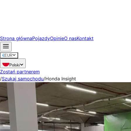
Strona główna
Pojazdy
Opinie
O nas
Kontakt
€
EUR
Polski
Zostań partnerem
/
Szukaj samochodu
/
Honda Insight