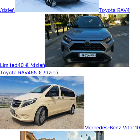
/dzień
Toyota RAV4
Limited
40 €
/dzień
Toyota RAV4
65 €
/dzień
Mercedes-Benz Vito
110