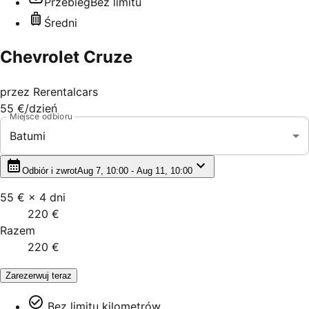
Przebieg
Bez limitu
Średni
Chevrolet Cruze
przez
Rerentalcars
55 €
/dzień
Miejsce odbioru
Batumi
Odbiór i zwrot
Aug 7, 10:00 - Aug 11, 10:00
55 €
×
4
dni
220 €
Razem
220 €
Zarezerwuj teraz
Bez limitu kilometrów