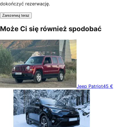
dokończyć rezerwację.
Zarezerwuj teraz
Może Ci się również spodobać
Jeep Patriot
45 €