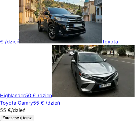
€
/dzień
Toyota
Highlander
50 €
/dzień
Toyota Camry
55 €
/dzień
55 €
/dzień
Zarezerwuj teraz