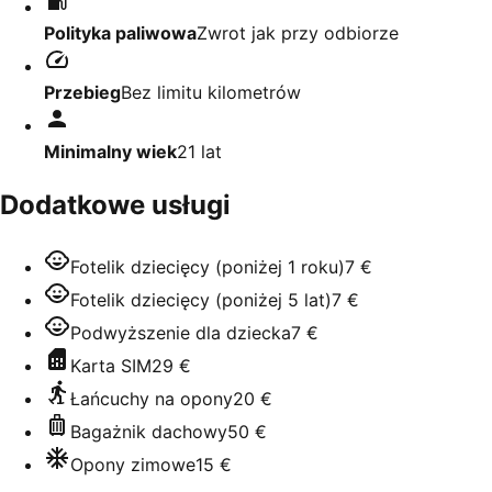
Polityka paliwowa
Zwrot jak przy odbiorze
Przebieg
Bez limitu kilometrów
Minimalny wiek
21
lat
Dodatkowe usługi
Fotelik dziecięcy (poniżej 1 roku)
7 €
Fotelik dziecięcy (poniżej 5 lat)
7 €
Podwyższenie dla dziecka
7 €
Karta SIM
29 €
Łańcuchy na opony
20 €
Bagażnik dachowy
50 €
Opony zimowe
15 €