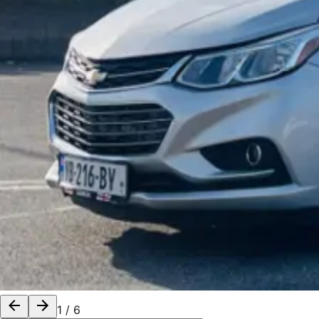
1
/
6