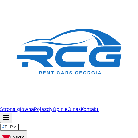
Strona główna
Pojazdy
Opinie
O nas
Kontakt
€
EUR
Polski