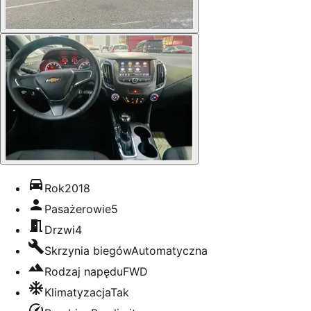
Rok
2018
Pasażerowie
5
Drzwi
4
Skrzynia biegów
Automatyczna
Rodzaj napędu
FWD
Klimatyzacja
Tak