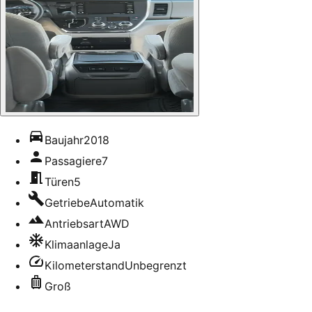
Baujahr
2018
Passagiere
7
Türen
5
Getriebe
Automatik
Antriebsart
AWD
Klimaanlage
Ja
Kilometerstand
Unbegrenzt
Groß