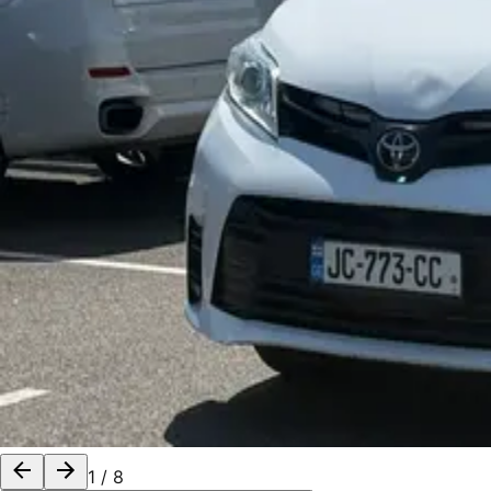
1
/
8