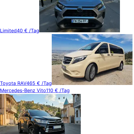
Limited
40 €
/Tag
Toyota RAV4
65 €
/Tag
Mercedes-Benz Vito
110 €
/Tag