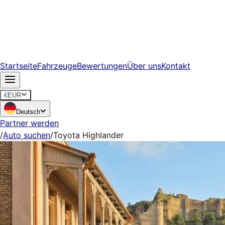
Startseite
Fahrzeuge
Bewertungen
Über uns
Kontakt
€
EUR
Deutsch
Partner werden
/
Auto suchen
/
Toyota Highlander