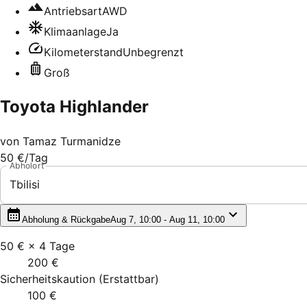
Antriebsart
AWD
Klimaanlage
Ja
Kilometerstand
Unbegrenzt
Groß
Toyota Highlander
von
Tamaz Turmanidze
50 €
/Tag
Abholort
Tbilisi
Abholung & Rückgabe
Aug 7, 10:00 - Aug 11, 10:00
50 €
×
4
Tage
200 €
Sicherheitskaution
(
Erstattbar
)
100 €