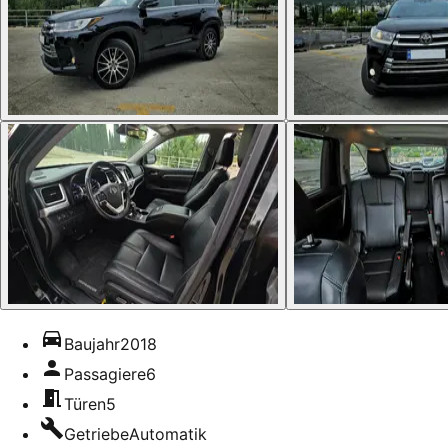
Baujahr
2018
Passagiere
6
Türen
5
Getriebe
Automatik