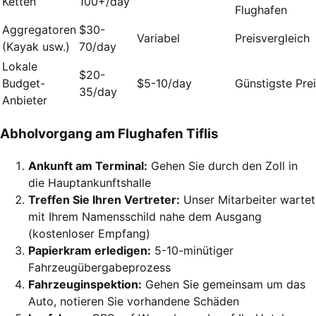
Ketten
100+/day
Flughafen
Aggregatoren
$30-
Variabel
Preisvergleich
(Kayak usw.)
70/day
Lokale
$20-
Budget-
$5-10/day
Günstigste Pre
35/day
Anbieter
Abholvorgang am Flughafen Tiflis
Ankunft am Terminal:
Gehen Sie durch den Zoll in
die Hauptankunftshalle
Treffen Sie Ihren Vertreter:
Unser Mitarbeiter wartet
mit Ihrem Namensschild nahe dem Ausgang
(kostenloser Empfang)
Papierkram erledigen:
5-10-minütiger
Fahrzeugübergabeprozess
Fahrzeuginspektion:
Gehen Sie gemeinsam um das
Auto, notieren Sie vorhandene Schäden