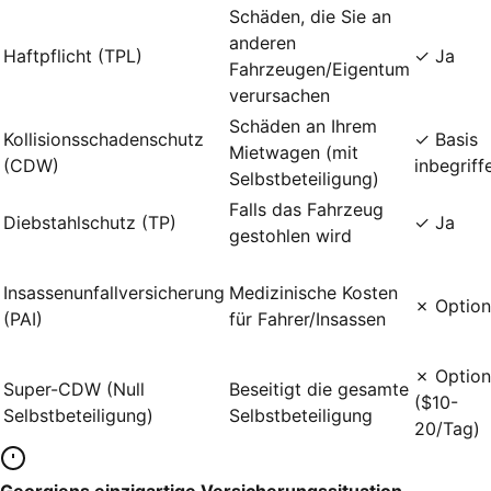
Schäden, die Sie an
anderen
Haftpflicht (TPL)
✓ Ja
Fahrzeugen/Eigentum
verursachen
Schäden an Ihrem
Kollisionsschadenschutz
✓ Basis
Mietwagen (mit
(CDW)
inbegriff
Selbstbeteiligung)
Falls das Fahrzeug
Diebstahlschutz (TP)
✓ Ja
gestohlen wird
Insassenunfallversicherung
Medizinische Kosten
✗ Option
(PAI)
für Fahrer/Insassen
✗ Option
Super-CDW (Null
Beseitigt die gesamte
($10-
Selbstbeteiligung)
Selbstbeteiligung
20/Tag)