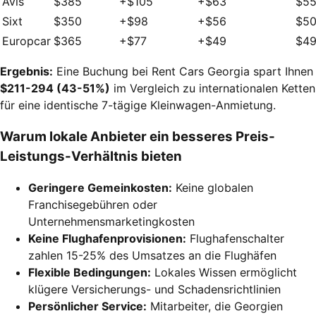
Avis
$385
+$105
+$63
$5
Sixt
$350
+$98
+$56
$5
Europcar
$365
+$77
+$49
$49
Ergebnis:
Eine Buchung bei Rent Cars Georgia spart Ihnen
$211-294 (43-51%)
im Vergleich zu internationalen Ketten
für eine identische 7-tägige Kleinwagen-Anmietung.
Warum lokale Anbieter ein besseres Preis-
Leistungs-Verhältnis bieten
Geringere Gemeinkosten:
Keine globalen
Franchisegebühren oder
Unternehmensmarketingkosten
Keine Flughafenprovisionen:
Flughafenschalter
zahlen 15-25% des Umsatzes an die Flughäfen
Flexible Bedingungen:
Lokales Wissen ermöglicht
klügere Versicherungs- und Schadensrichtlinien
Persönlicher Service:
Mitarbeiter, die Georgien