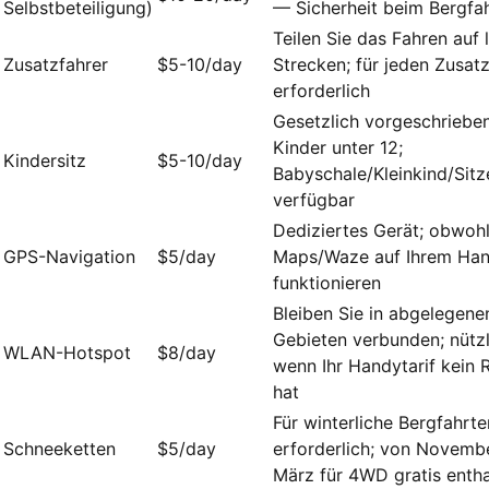
Selbstbeteiligung)
— Sicherheit beim Bergfa
Teilen Sie das Fahren auf
Zusatzfahrer
$5-10/day
Strecken; für jeden Zusat
erforderlich
Gesetzlich vorgeschrieben
Kinder unter 12;
Kindersitz
$5-10/day
Babyschale/Kleinkind/Sit
verfügbar
Dediziertes Gerät; obwoh
GPS-Navigation
$5/day
Maps/Waze auf Ihrem Han
funktionieren
Bleiben Sie in abgelegene
Gebieten verbunden; nützl
WLAN-Hotspot
$8/day
wenn Ihr Handytarif kein
hat
Für winterliche Bergfahrte
Schneeketten
$5/day
erforderlich; von Novembe
März für 4WD gratis entha