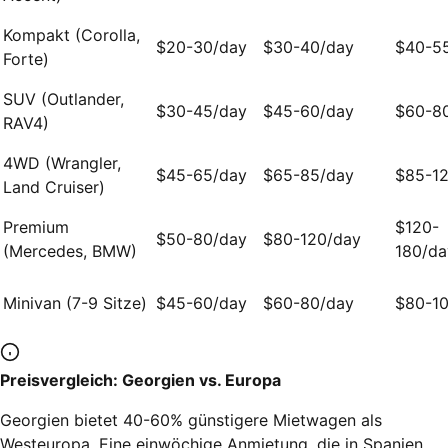
Kompakt (Corolla,
$20-30/day
$30-40/day
$40-5
Forte)
SUV (Outlander,
$30-45/day
$45-60/day
$60-8
RAV4)
4WD (Wrangler,
$45-65/day
$65-85/day
$85-1
Land Cruiser)
Premium
$120-
$50-80/day
$80-120/day
(Mercedes, BMW)
180/da
Minivan (7-9 Sitze)
$45-60/day
$60-80/day
$80-1
Preisvergleich: Georgien vs. Europa
Georgien bietet 40-60% günstigere Mietwagen als
Westeuropa. Eine einwöchige Anmietung, die in Spanien