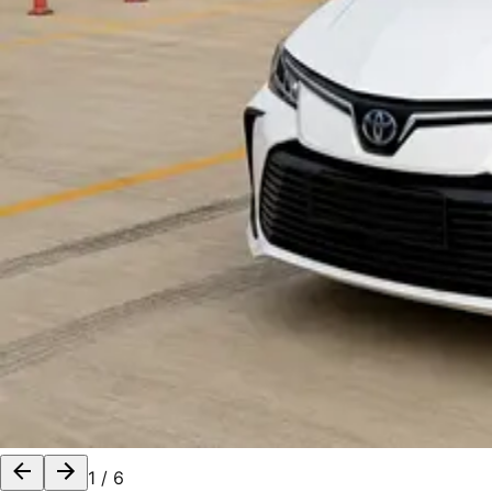
1
/
6