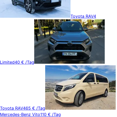
Toyota RAV4
Limited
40 €
/Tag
Toyota RAV4
65 €
/Tag
Mercedes-Benz Vito
110 €
/Tag