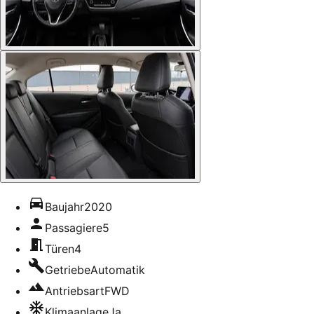
Baujahr
2020
Passagiere
5
Türen
4
Getriebe
Automatik
Antriebsart
FWD
Klimaanlage
Ja