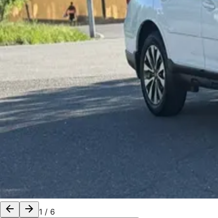
1
/
6