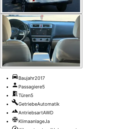
Baujahr
2017
Passagiere
5
Türen
5
Getriebe
Automatik
Antriebsart
AWD
Klimaanlage
Ja