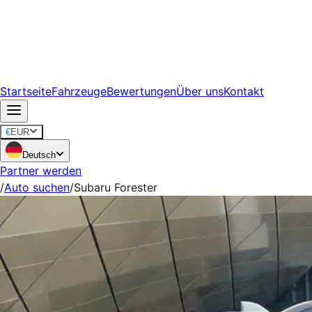
Startseite
Fahrzeuge
Bewertungen
Über uns
Kontakt
€
EUR
Deutsch
Partner werden
/
Auto suchen
/
Subaru Forester