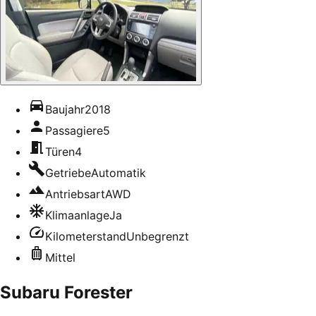
Baujahr
2018
Passagiere
5
Türen
4
Getriebe
Automatik
Antriebsart
AWD
Klimaanlage
Ja
Kilometerstand
Unbegrenzt
Mittel
Subaru Forester