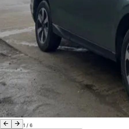
1
/
6