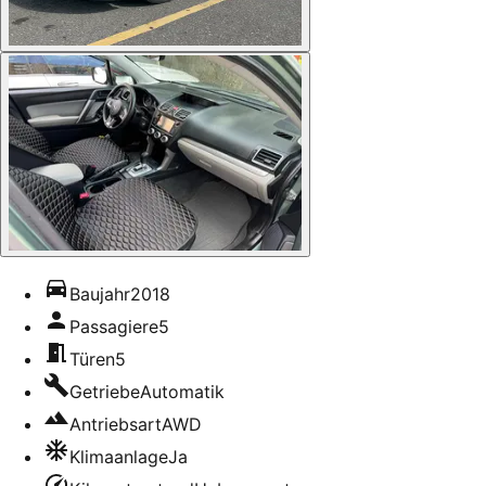
Baujahr
2018
Passagiere
5
Türen
5
Getriebe
Automatik
Antriebsart
AWD
Klimaanlage
Ja