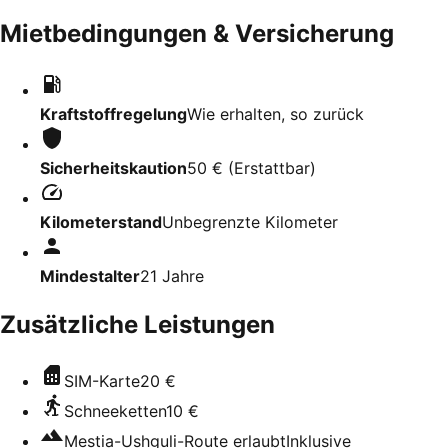
Mietbedingungen & Versicherung
Kraftstoffregelung
Wie erhalten, so zurück
Sicherheitskaution
50 €
(
Erstattbar
)
Kilometerstand
Unbegrenzte Kilometer
Mindestalter
21
Jahre
Zusätzliche Leistungen
SIM-Karte
20 €
Schneeketten
10 €
Mestia-Ushguli-Route erlaubt
Inklusive