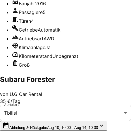
Baujahr
2016
Passagiere
5
Türen
4
Getriebe
Automatik
Antriebsart
AWD
Klimaanlage
Ja
Kilometerstand
Unbegrenzt
Groß
Subaru Forester
von
U.G Car Rental
35 €
/Tag
Abholort
Tbilisi
Abholung & Rückgabe
Aug 10, 10:00 - Aug 14, 10:00