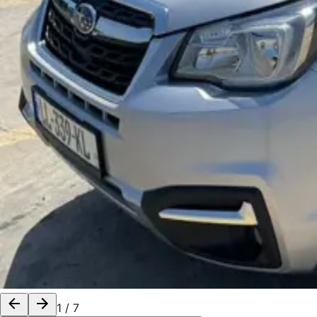
1
/
7