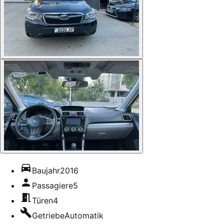
Baujahr
2016
Passagiere
5
Türen
4
Getriebe
Automatik