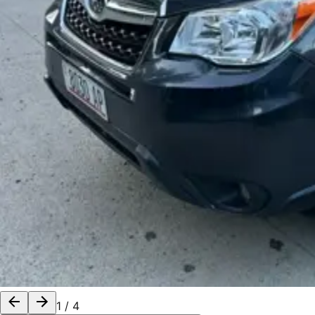
1
/
4