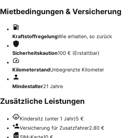
Mietbedingungen & Versicherung
Kraftstoffregelung
Wie erhalten, so zurück
Sicherheitskaution
100 €
(
Erstattbar
)
Kilometerstand
Unbegrenzte Kilometer
Mindestalter
21
Jahre
Zusätzliche Leistungen
Kindersitz (unter 1 Jahr)
5 €
Versicherung für Zusatzfahrer
2.80 €
SIM-Karte
10 €