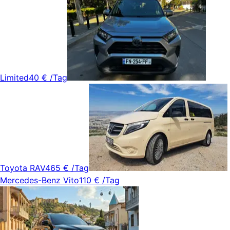
Limited
40 €
/Tag
Toyota RAV4
65 €
/Tag
Mercedes-Benz Vito
110 €
/Tag