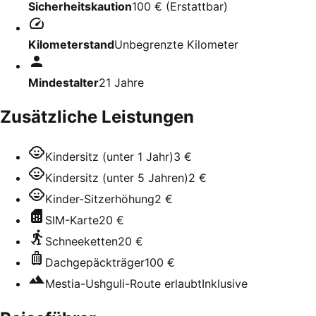
Sicherheitskaution
100 €
(
Erstattbar
)
Kilometerstand
Unbegrenzte Kilometer
Mindestalter
21
Jahre
Zusätzliche Leistungen
Kindersitz (unter 1 Jahr)
3 €
Kindersitz (unter 5 Jahren)
2 €
Kinder-Sitzerhöhung
2 €
SIM-Karte
20 €
Schneeketten
20 €
Dachgepäckträger
100 €
Mestia-Ushguli-Route erlaubt
Inklusive