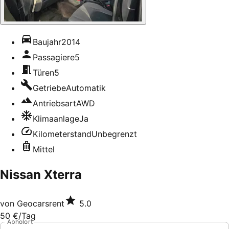
Baujahr
2014
Passagiere
5
Türen
5
Getriebe
Automatik
Antriebsart
AWD
Klimaanlage
Ja
Kilometerstand
Unbegrenzt
Mittel
Nissan Xterra
von
Geocarsrent
5.0
50 €
/Tag
Abholort