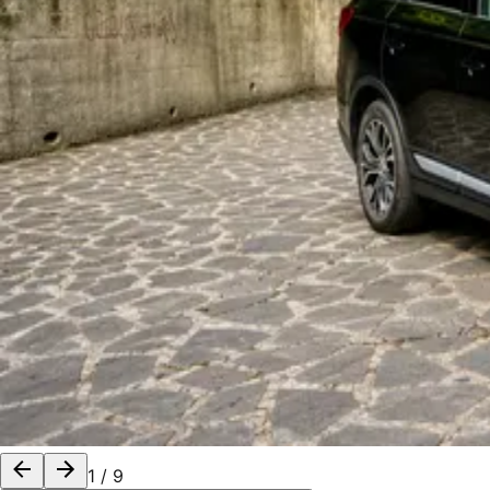
1
/
9