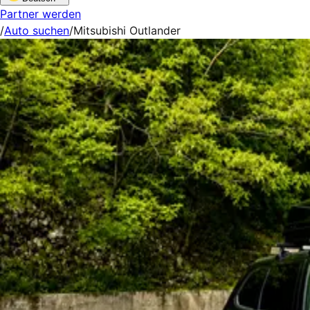
Partner werden
/
Auto suchen
/
Mitsubishi Outlander