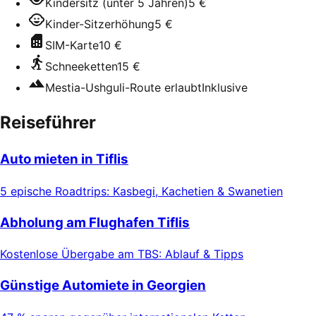
Kindersitz (unter 5 Jahren)
5 €
Kinder-Sitzerhöhung
5 €
SIM-Karte
10 €
Schneeketten
15 €
Mestia-Ushguli-Route erlaubt
Inklusive
Reiseführer
Auto mieten in Tiflis
5 epische Roadtrips: Kasbegi, Kachetien & Swanetien
Abholung am Flughafen Tiflis
Kostenlose Übergabe am TBS: Ablauf & Tipps
Günstige Automiete in Georgien