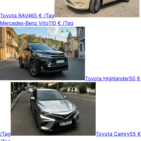
Toyota RAV4
65 €
/Tag
Mercedes-Benz Vito
110 €
/Tag
Toyota Highlander
50 €
/Tag
Toyota Camry
55 €