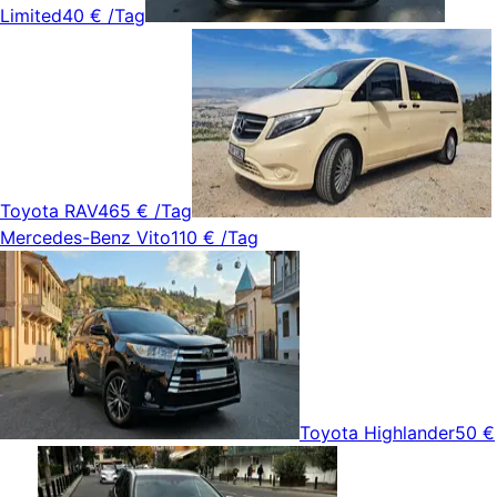
Limited
40 €
/Tag
Toyota RAV4
65 €
/Tag
Mercedes-Benz Vito
110 €
/Tag
Toyota Highlander
50 €