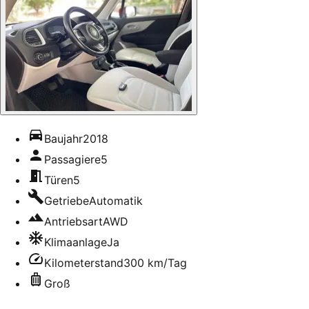
Baujahr
2018
Passagiere
5
Türen
5
Getriebe
Automatik
Antriebsart
AWD
Klimaanlage
Ja
Kilometerstand
300 km/Tag
Groß