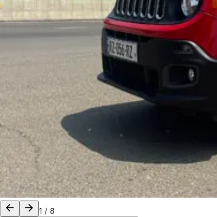
1
/
8