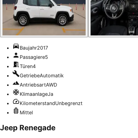
Baujahr
2017
Passagiere
5
Türen
4
Getriebe
Automatik
Antriebsart
AWD
Klimaanlage
Ja
Kilometerstand
Unbegrenzt
Mittel
Jeep Renegade