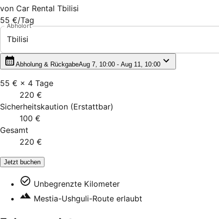
von
Car Rental Tbilisi
55 €
/Tag
Abholort
Tbilisi
Abholung & Rückgabe
Aug 7, 10:00 - Aug 11, 10:00
55 €
×
4
Tage
220 €
Sicherheitskaution
(
Erstattbar
)
100 €
Gesamt
220 €
Jetzt buchen
Unbegrenzte Kilometer
Mestia-Ushguli-Route erlaubt