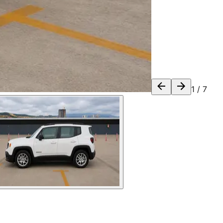
1
/
7