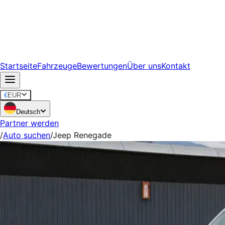
Startseite
Fahrzeuge
Bewertungen
Über uns
Kontakt
€
EUR
Deutsch
Partner werden
/
Auto suchen
/
Jeep Renegade