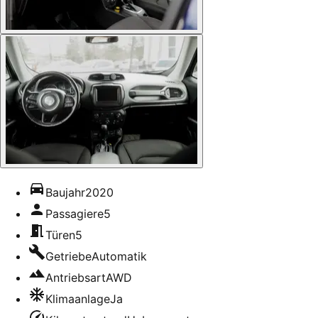
Baujahr
2020
Passagiere
5
Türen
5
Getriebe
Automatik
Antriebsart
AWD
Klimaanlage
Ja