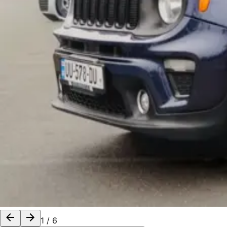
1
/
6