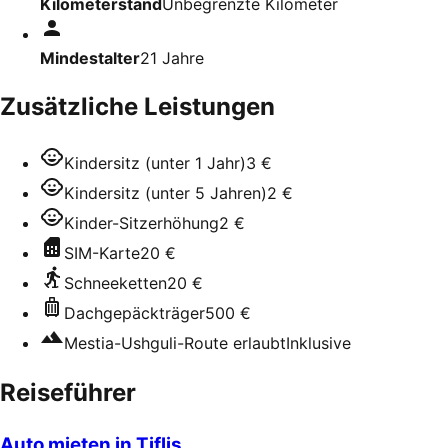
Kilometerstand
Unbegrenzte Kilometer
Mindestalter
21
Jahre
Zusätzliche Leistungen
Kindersitz (unter 1 Jahr)
3 €
Kindersitz (unter 5 Jahren)
2 €
Kinder-Sitzerhöhung
2 €
SIM-Karte
20 €
Schneeketten
20 €
Dachgepäckträger
500 €
Mestia-Ushguli-Route erlaubt
Inklusive
Reiseführer
Auto mieten in Tiflis