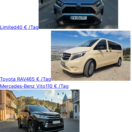
Limited
40 €
/Tag
Toyota RAV4
65 €
/Tag
Mercedes-Benz Vito
110 €
/Tag