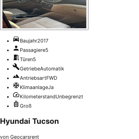
Baujahr
2017
Passagiere
5
Türen
5
Getriebe
Automatik
Antriebsart
FWD
Klimaanlage
Ja
Kilometerstand
Unbegrenzt
Groß
Hyundai Tucson
von
Geocarsrent