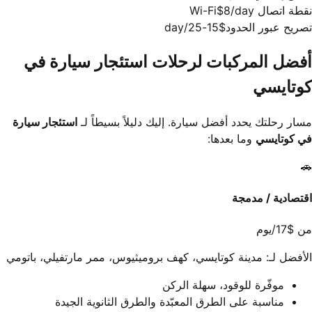
نقطة اتصال Wi-Fi
$8/day
تصريح عبور الحدود
$15-25/day
أفضل المركبات لرحلات استئجار سيارة في
كوتايسي
مسار رحلتك يحدد أفضل سيارة. إليك دليلاً بسيطاً لـ
استئجار سيارة
في كوتايسي
وما بعدها:
🚗
اقتصادية / مدمجة
من $17/يوم
الأفضل لـ: مدينة كوتايسي، كهف بروميثيوس، ممر مارتفيلي، باتومي
موفّرة للوقود، سهلة الركن
مناسبة على الطرق المعبّدة والطرق الثانوية الجيدة