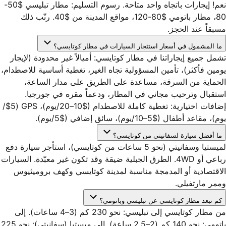
نعم! إيجارات باتجاه واحد متاحة. رسوم التسليم: مطار تبليسي $50-
80، مطار باتومي $80-120، مواقع المدينة من $40. رتّب ذلك
مسبقاً عند الحجز.
ما المشمول في أسعار استئجار السيارات في مطار كوتايسي؟
تشمل جميع إيجاراتنا في مطار كوتايسي: أميالاً غير محدودة (لإيجار
يومين فأكثر)، تأمين المسؤولية تجاه الغير، تغطية أساسية للاصطدام،
الحماية من السرقة، مساعدة على الطريق على مدار الساعة،
استقبال وترحيب مجاني في المطار، ودعماً مقره في جورجيا.
إضافات اختيارية: تغطية كاملة للاصطدام ($10–20/يوم)، GPS ($5/
يوم)، مقاعد أطفال ($5–10/يوم)، سائق إضافي ($5/يوم).
ما أفضل سيارة لسفانيتي من كوتايسي؟
لميستيا وسفانيتي (نحو 5 ساعات من كوتايسي)، استأجر سيارة دفع
رباعي أو 4WD. الطرق الجبلية ضيقة وقد تكون غير معبّدة. السيارات
الاقتصادية أو المدمجة مناسبة لمدينة كوتايسي وكهف بروميثيوس
وممر مارتفيلي.
كم تبعد مطار كوتايسي عن تبليسي وباتومي؟
من مطار كوتايسي إلى تبليسي: نحو 230 كم (3–4 ساعات). إلى
باتومي: نحو 140 كم (2–2.5 ساعة). إلى ميستيا (سفانيتي): نحو 225