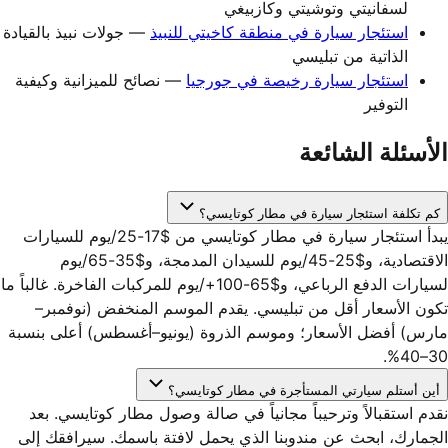
لسفانيتي وتوشيتي وكازبيغي
استئجار سيارة في منطقة كاخيتي للنبيذ
— جولات نبيذ بالقيادة
الذاتية من تبليسي
استئجار سيارة رخيصة في جورجيا
— نصائح للميزانية وكيفية
التوفير
الأسئلة الشائعة
كم تكلفة استئجار سيارة في مطار كوتايسي؟
يبدأ استئجار سيارة في مطار كوتايسي من $17-25/يوم للسيارات
الاقتصادية، و$25-45/يوم للسيدان المدمجة، و$35-65/يوم
لسيارات الدفع الرباعي، و$65-100+/يوم للمركبات الفاخرة. غالباً ما
تكون الأسعار أقل من تبليسي. يقدم الموسم المنخفض (نوفمبر–
مارس) أفضل الأسعار؛ وموسم الذروة (يونيو–أغسطس) أعلى بنسبة
30–40%.
أين أستلم سيارتي المستأجرة في مطار كوتايسي؟
نقدم استقبالاً وترحيباً مجانياً في صالة وصول مطار كوتايسي. بعد
الجمارك، ابحث عن مندوبنا الذي يحمل لافتة باسمك. سيرافقك إلى