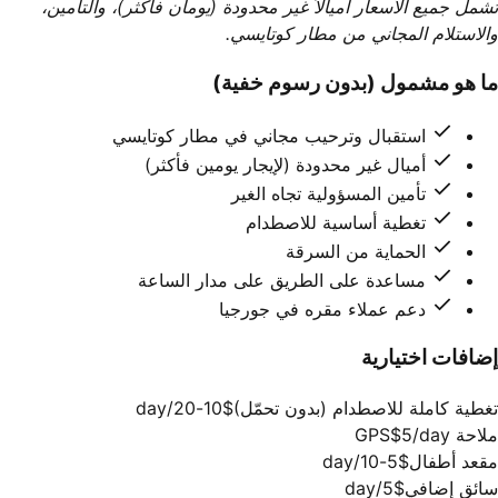
تشمل جميع الأسعار أميالاً غير محدودة (يومان فأكثر)، والتأمين،
والاستلام المجاني من مطار كوتايسي.
ما هو مشمول (بدون رسوم خفية)
استقبال وترحيب مجاني في مطار كوتايسي
أميال غير محدودة (لإيجار يومين فأكثر)
تأمين المسؤولية تجاه الغير
تغطية أساسية للاصطدام
الحماية من السرقة
مساعدة على الطريق على مدار الساعة
دعم عملاء مقره في جورجيا
إضافات اختيارية
تغطية كاملة للاصطدام (بدون تحمّل)
$10-20/day
ملاحة GPS
$5/day
مقعد أطفال
$5-10/day
سائق إضافي
$5/day