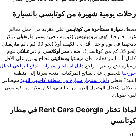
رحلات يومية شهيرة من كوتايسي بالسيارة
تضعك
سيارة مستأجرة في كوتايسي
على مقربة من أجمل معالم
غرب جورجيا.
كهف بروميثيوس
(كوميستافي) و
ممر مارتفيلي
يمكن
دمجهما في يوم واحد—قُد إلى الكهف أولاً (نحو 30 كم)، ثم مارتفيلي
(نحو 35 كم من كوتايسي). أضف
ممر أوكاتسي
أو
دير غيلاتي
ليوم
كامل. أما المرتفعات، فإن
ميستيا وسفانيتي
تحتاج يومين على الأقل
وسيارة دفع رباعي—راجع
دليل استئجار سيارات الدفع الرباعي لجبال
جورجيا
للحصول على نصائح المركبات. متجه شرقاً إلى منطقة
النبيذ؟ يغطي
دليل استئجار سيارة في منطقة كاخيتي للنبيذ
سيغناغي
وتيلافي (يُفضّل الوصول إليهما من تبليسي، لكن يمكن من كوتايسي
ليوم طويل).
لماذا تختار Rent Cars Georgia في مطار
كوتايسي