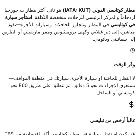
مطار كوتايسي الدولي (IATA: KUT)
هو ثاني أكثر مطارات جورجيا
ازدحاماً والمركز الرئيسي للرحلات منخفضة التكلفة.
استأجر سيارة
في كوتايسي
في المطار وتتجاوز الحافلات وسيارات الأجرة—تقود
مباشرة إلى دير غيلاتي وكهف بروميثيوس وممر مارتفيلي أو الطريق
إلى سفانيتي وباتومي.
وفّر الوقت
لا انتظار للحافلة أو سيارة الأجرة. سيارتك في منطقة المواقف—
تستغرق الإجراءات نحو 5 دقائق، ثم تنطلق على طريق E60 نحو
كوتايسي أو الساحل.
غالباً أرخص من تبليسي
قد يكون استئجار سيارة في مطار كوتايسي أكثر اقتصادية من TBS.