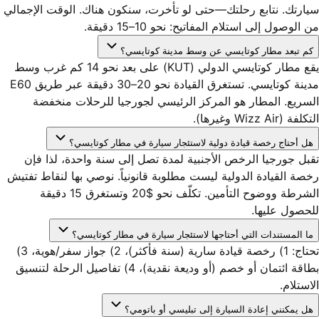
سيارتك. نتابع رحلتك—حتى لو تأخرت، سنكون هناك. الوقت الإجمالي
من الوصول إلى استلام المفاتيح: نحو 10–15 دقيقة.
كم تبعد مطار كوتايسي عن وسط مدينة كوتايسي؟
يقع مطار كوتايسي الدولي (KUT) على بعد نحو 14 كم غرب وسط
مدينة كوتايسي. تستغرق القيادة نحو 20–30 دقيقة عبر طريق E60
السريع. المطار هو المركز الرئيسي لجورجيا للرحلات منخفضة
التكلفة (Wizz Air وغيرها).
هل أحتاج رخصة قيادة دولية لاستئجار سيارة في مطار كوتايسي؟
تقبل جورجيا الرخص الأجنبية لمدة تصل إلى سنة واحدة، لذا فإن
رخصة القيادة الدولية ليست مطلوبة قانونياً. نوصي بها لنقاط تفتيش
الشرطة ووضوح التأمين. تكلّف نحو $20 وتستغرق 15 دقيقة
للحصول عليها.
ما المستندات التي أحتاجها لاستئجار سيارة في مطار كوتايسي؟
تحتاج: 1) رخصة قيادة سارية (سنة فأكثر)، 2) جواز سفر/هوية، 3)
بطاقة ائتمان أو خصم (أو وديعة نقدية)، 4) تفاصيل الرحلة لتنسيق
الاستلام.
هل يمكنني إعادة السيارة إلى تبليسي أو باتومي؟