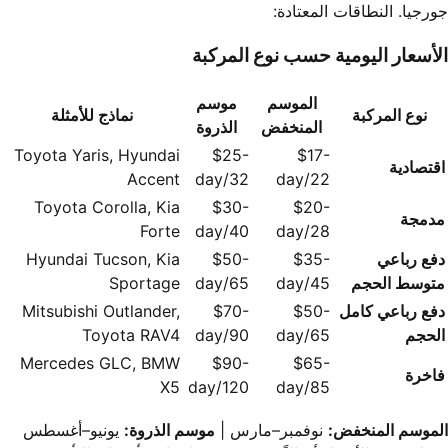
جورجيا. النطاقات المعتادة:
الأسعار اليومية حسب نوع المركبة
الموسم
موسم
نوع المركبة
نماذج للأمثلة
المنخفض
الذروة
Toyota Yaris, Hyundai
$25-
$17-
اقتصادية
Accent
32/day
22/day
Toyota Corolla, Kia
$30-
$20-
مدمجة
Forte
40/day
28/day
دفع رباعي
$35-
$50-
Hyundai Tucson, Kia
متوسط الحجم
45/day
65/day
Sportage
دفع رباعي كامل
$50-
$70-
Mitsubishi Outlander,
الحجم
65/day
90/day
Toyota RAV4
Mercedes GLC, BMW
$90-
$65-
فاخرة
X5
120/day
85/day
الموسم المنخفض:
نوفمبر–مارس |
موسم الذروة:
يونيو–أغسطس