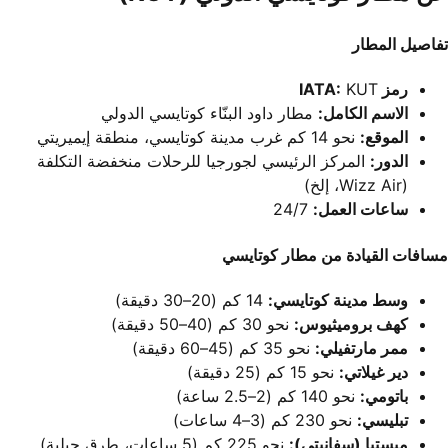
تفاصيل المطار
رمز IATA:
KUT
الاسم الكامل:
مطار داود البنّاء كوتايسي الدولي
الموقع:
نحو 14 كم غرب مدينة كوتايسي، منطقة إيميريتي
الدور:
المركز الرئيسي لجورجيا للرحلات منخفضة التكلفة
(Wizz Air، إلخ)
ساعات العمل:
24/7
مسافات القيادة من مطار كوتايسي
وسط مدينة كوتايسي:
14 كم (20–30 دقيقة)
كهف بروميثيوس:
نحو 30 كم (40–50 دقيقة)
ممر مارتفيلي:
نحو 35 كم (45–60 دقيقة)
دير غيلاتي:
نحو 15 كم (25 دقيقة)
باتومي:
نحو 140 كم (2–2.5 ساعة)
تبليسي:
نحو 230 كم (3–4 ساعات)
ميستيا (سفانيتي):
نحو 225 كم (5 ساعات، طرق جبلية)