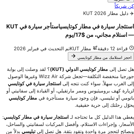
كن شريكاً
✈️ دليل مطار KUT 2026
استئجار سيارة في مطار كوتايسي
استأجر سيارة في KUT
— استلام مجاني، من $17/يوم
قراءة 12 دقيقة
مطار KUT
تم التحديث في فبراير 2026
احجز استلامك من مطار كوتايسي
هل تصل إلى
مطار كوتايسي الدولي (KUT)
؟ لقد وصلت إلى بوابة
جورجيا منخفضة التكلفة—تجعل شركة Wizz Air وغيرها الوصول
إلى الغرب سهلاً. سواء كنت تتجه إلى
استئجار سيارة في كوتايسي
لزيارة كهف بروميثيوس وممر مارتفيلي، أو القيادة إلى سفانيتي أو
باتومي أو تبليسي، فإن وجود سيارة مستأجرة في
مطار كوتايسي
يحوّل رحلتك إلى حرية حقيقية.
يغطي هذا الدليل كل ما تحتاجه لـ
استئجار سيارة في مطار كوتايسي
:
الأسعار، وإجراءات الاستلام، وأفضل المركبات لسفانيتي والساحل،
ونصائح لتحجز مرة واحدة وتقود بثقة. هل تصل إلى
تبليسي
بدلاً من