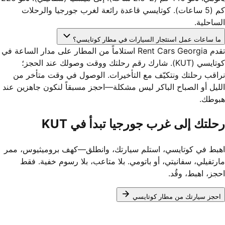
كم (5 ساعات). كوتايسي قاعدة رائعة لغرب جورجيا والرحلات
الساحلية.
ما ساعات عمل استئجار السيارات في مطار كوتايسي؟
تقدم Rent Cars Georgia استلاماً من المطار على مدار الساعة في
كوتايسي (KUT). شارك رقم رحلتك ووقت وصولك عند الحجز؛
نراقب رحلتك ونتكيّف مع التأخيرات. الوصول في وقت متأخر من
الليل أو الصباح الباكر ليس مشكلة—احجز مسبقاً لنكون جاهزين عند
هبوطك.
رحلتك إلى غرب جورجيا تبدأ في KUT
اهبط في كوتايسي، استلم سيارتك، وانطلق—كهف بروميثيوس، ممر
مارتفيلي، سفانيتي، أو باتومي. بلا متاعب، بلا رسوم خفية. فقط
احجز، اهبط، وقُد.
احجز سيارتك من مطار كوتايسي