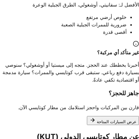
الأفضل لـ: سفانيتي، أوشغولي، الطرق الجبلية الوعرة
خلوص أرضي مرتفع
ضرورية للممرات الجبلية الصعبة
أقصى قدرة
غير متأكد أي مركبة؟
أخبرنا بخططك عند الحجز. متجه إلى ميستيا أو أوشغولي؟ سنوصي
بسيارة دفع رباعي. ستبقى قرب كوتايسي والممرات؟ سيارة مدمجة
أو اقتصادية تكفي عادةً.
جاهز للحجز؟
قارن بين المركبات واحجز استلامك من مطار كوتايسي الآن.
عرض السيارات المتاحة
عن مطار كوتايسي الدولي (KUT)