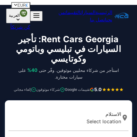
EUR
€
الرئيسية
السيارات
التقييمات
من
العربية
نحن
اتصل بنا
كن شريكاً
Rent Cars Georgia: تأجير
السيارات في تبليسي وباتومي
وكوتايسي
40%
استأجر من شركاء محليين موثوقين.
وفّر حتى
على
سيارات مختارة.
5.0
تقييمات Google
شركاء موثوقون
إلغاء مجاني
الاستلام
Select location