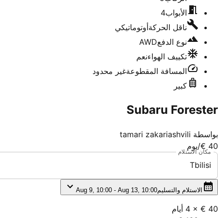
الأبواب
4
ناقل الحركة
أوتوماتيكي
نوع الدفع
AWD
تكييف الهواء
نعم
المسافة المقطوعة
غير محدود
كبير
Subaru Forester
بواسطة
tamari zakariashvili
40 €
/يوم
مكان الاستلام
Tbilisi
الاستلام والتسليم
Aug 9, 10:00 - Aug 13, 10:00
40 €
×
4
أيام