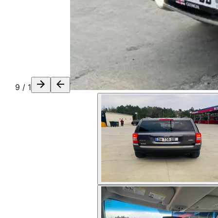
9
/
1