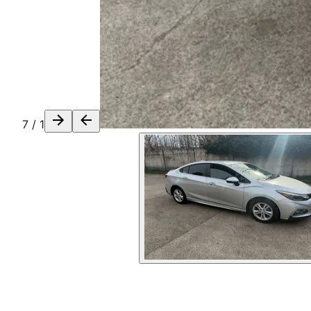
7
/
1