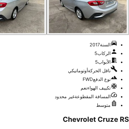
السنة
2017
الركاب
5
الأبواب
5
ناقل الحركة
أوتوماتيكي
نوع الدفع
FWD
تكييف الهواء
نعم
المسافة المقطوعة
غير محدود
متوسط
Chevrolet Cruze RS