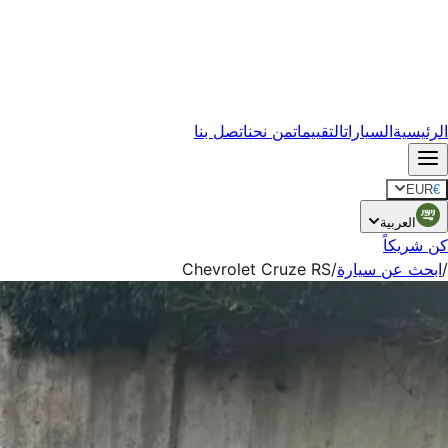
الرئيسية
السيارات
التقييمات
من نحن
اتصل بنا
EUR
€
العربية
كن شريكاً
/
ابحث عن سيارة
/
Chevrolet Cruze RS