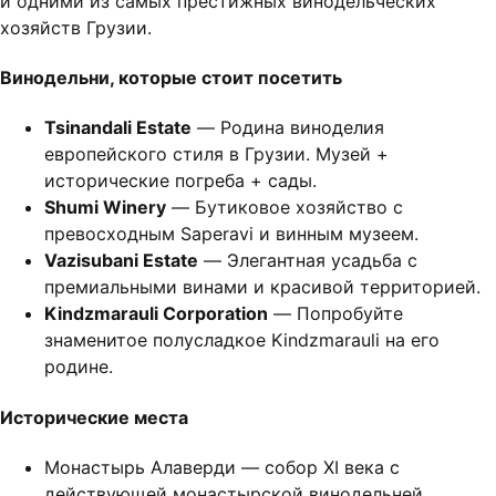
и одними из самых престижных винодельческих
хозяйств Грузии.
Винодельни, которые стоит посетить
Tsinandali Estate
— Родина виноделия
европейского стиля в Грузии. Музей +
исторические погреба + сады.
Shumi Winery
— Бутиковое хозяйство с
превосходным Saperavi и винным музеем.
Vazisubani Estate
— Элегантная усадьба с
премиальными винами и красивой территорией.
Kindzmarauli Corporation
— Попробуйте
знаменитое полусладкое Kindzmarauli на его
родине.
Исторические места
Монастырь Алаверди — собор XI века с
действующей монастырской винодельней