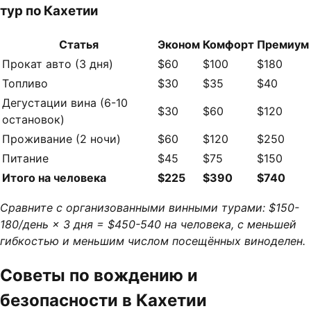
тур по Кахетии
Статья
Эконом
Комфорт
Премиум
Прокат авто (3 дня)
$60
$100
$180
Топливо
$30
$35
$40
Дегустации вина (6-10
$30
$60
$120
остановок)
Проживание (2 ночи)
$60
$120
$250
Питание
$45
$75
$150
Итого на человека
$225
$390
$740
Сравните с организованными винными турами: $150-
180/день × 3 дня = $450-540 на человека, с меньшей
гибкостью и меньшим числом посещённых виноделен.
Советы по вождению и
безопасности в Кахетии