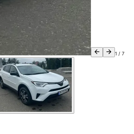
1
/
7