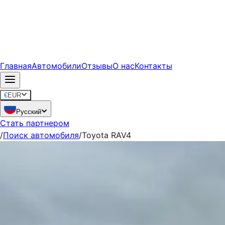
Главная
Автомобили
Отзывы
О нас
Контакты
€
EUR
Русский
Стать партнером
/
Поиск автомобиля
/
Toyota RAV4