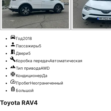
Год
2018
Пассажиры
5
Двери
5
Коробка передач
Автоматическая
Тип привода
AWD
Кондиционер
Да
Пробег
Неограниченный
Большой
Toyota RAV4