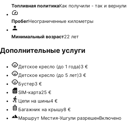
Топливная политика
Как получили - так и вернули
Пробег
Неограниченные километры
Минимальный возраст
22
лет
Дополнительные услуги
Детское кресло (до 1 года)
3 €
Детское кресло (до 5 лет)
3 €
Бустер
3 €
SIM-карта
25 €
Цепи на шины
4 €
Багажник на крышу
8 €
Маршрут Местия-Ушгули разрешен
Включено