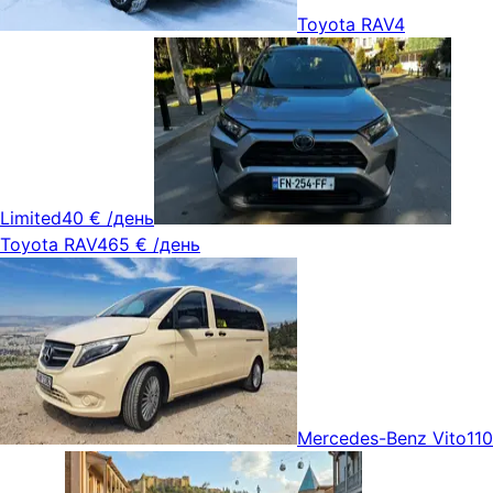
Toyota RAV4
Limited
40 €
/день
Toyota RAV4
65 €
/день
Mercedes-Benz Vito
110