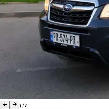
1
/
8