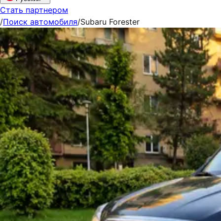
Стать партнером
/
Поиск автомобиля
/
Subaru Forester