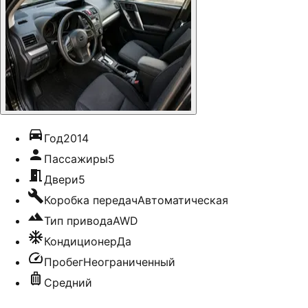
Год
2014
Пассажиры
5
Двери
5
Коробка передач
Автоматическая
Тип привода
AWD
Кондиционер
Да
Пробег
Неограниченный
Средний