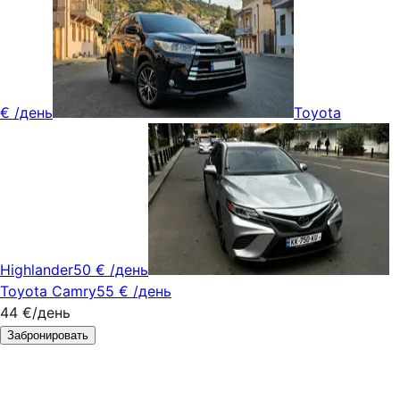
€
/день
Toyota
Highlander
50 €
/день
Toyota Camry
55 €
/день
44 €
/день
Забронировать