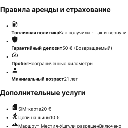
Правила аренды и страхование
Топливная политика
Как получили - так и вернули
Гарантийный депозит
50 €
(
Возвращаемый
)
Пробег
Неограниченные километры
Минимальный возраст
21
лет
Дополнительные услуги
SIM-карта
20 €
Цепи на шины
10 €
Маршрут Местия-Ушгули разрешен
Включено