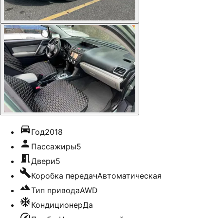
Год
2018
Пассажиры
5
Двери
5
Коробка передач
Автоматическая
Тип привода
AWD
Кондиционер
Да