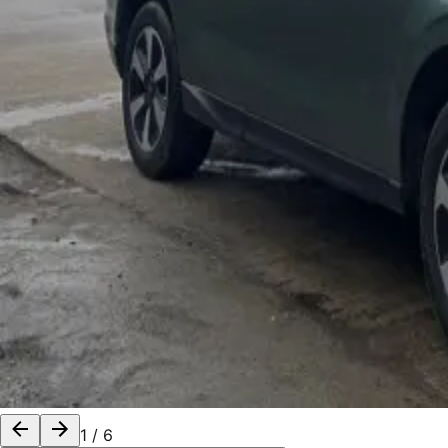
1
/
6