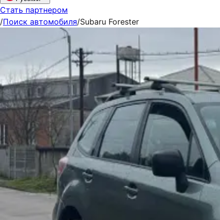
Стать партнером
/
Поиск автомобиля
/
Subaru Forester