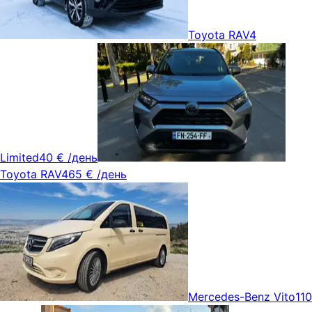
Toyota RAV4
Limited
40 €
/день
Toyota RAV4
65 €
/день
Mercedes-Benz Vito
110