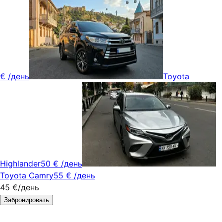
€
/день
Toyota
Highlander
50 €
/день
Toyota Camry
55 €
/день
45 €
/день
Забронировать