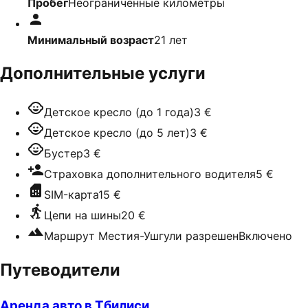
Пробег
Неограниченные километры
Минимальный возраст
21
лет
Дополнительные услуги
Детское кресло (до 1 года)
3 €
Детское кресло (до 5 лет)
3 €
Бустер
3 €
Страховка дополнительного водителя
5 €
SIM-карта
15 €
Цепи на шины
20 €
Маршрут Местия-Ушгули разрешен
Включено
Путеводители
Аренда авто в Тбилиси