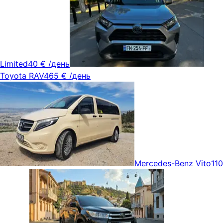
Limited
40 €
/день
Toyota RAV4
65 €
/день
Mercedes-Benz Vito
110