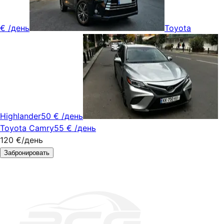
€
/день
Toyota
Highlander
50 €
/день
Toyota Camry
55 €
/день
120 €
/день
Забронировать