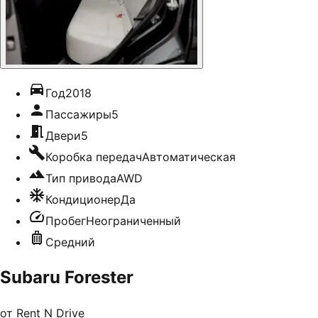
Год
2018
Пассажиры
5
Двери
5
Коробка передач
Автоматическая
Тип привода
AWD
Кондиционер
Да
Пробег
Неограниченный
Средний
Subaru Forester
от
Rent N Drive