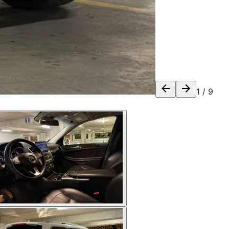
1
/
9