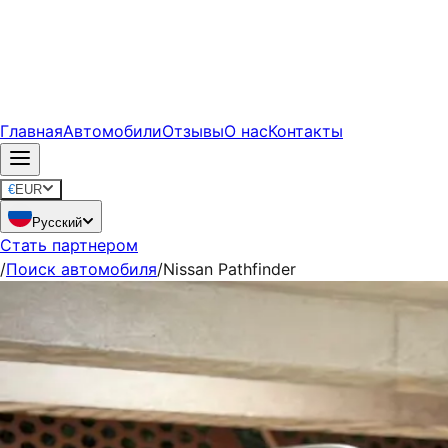
Главная
Автомобили
Отзывы
О нас
Контакты
€
EUR
Русский
Стать партнером
/
Поиск автомобиля
/
Nissan Pathfinder