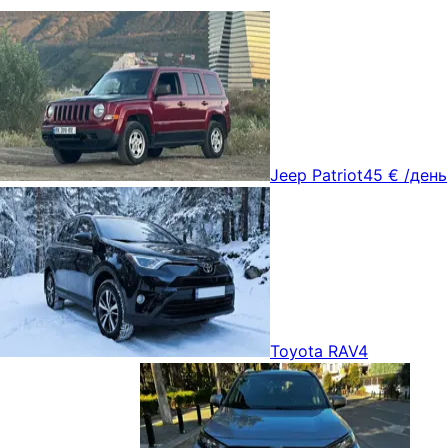
Jeep Patriot
45 €
/день
Toyota RAV4