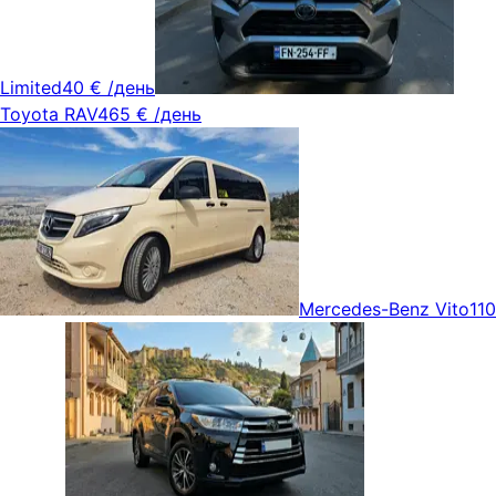
Limited
40 €
/день
Toyota RAV4
65 €
/день
Mercedes-Benz Vito
110