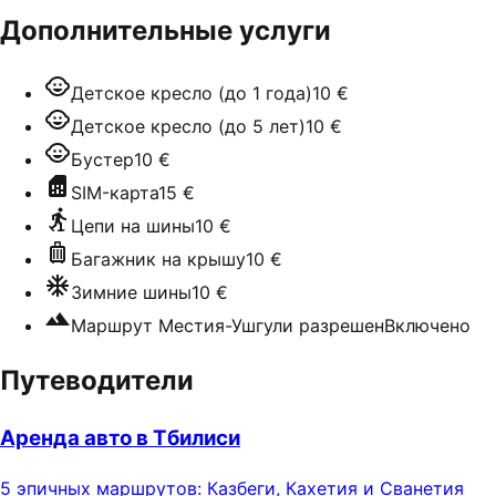
Дополнительные услуги
Детское кресло (до 1 года)
10 €
Детское кресло (до 5 лет)
10 €
Бустер
10 €
SIM-карта
15 €
Цепи на шины
10 €
Багажник на крышу
10 €
Зимние шины
10 €
Маршрут Местия-Ушгули разрешен
Включено
Путеводители
Аренда авто в Тбилиси
5 эпичных маршрутов: Казбеги, Кахетия и Сванетия