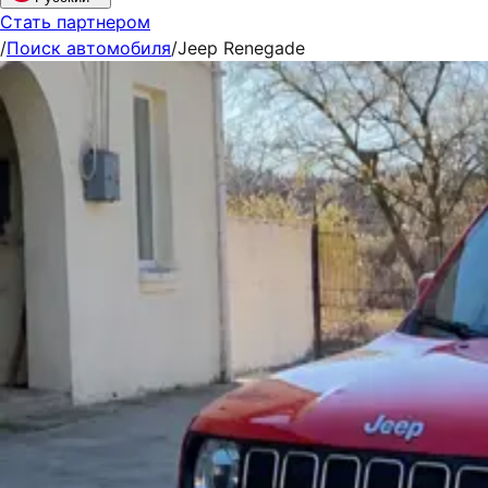
Стать партнером
/
Поиск автомобиля
/
Jeep Renegade