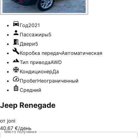
Год
2021
Пассажиры
5
Двери
5
Коробка передач
Автоматическая
Тип привода
AWD
Кондиционер
Да
Пробег
Неограниченный
Средний
Jeep Renegade
от
joni
40.67 €
/день
Место получения